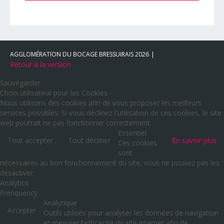
AGGLOMÉRATION DU BOCAGE BRESSUIRAIS
2026
Retour à la version
Sauvegarder
Choix utilisateur pour les Cookies
Nous utilisons des cookies afin de vous proposer les meilleurs
services possibles. Si vous déclinez l'utilisation de ces cookies, le site
web pourrait ne pas fonctionner correctement.
Essentiel
Tout accepter
Tout décliner
En savoir plus
Ces cookies
sont
nécessaires au bon fonctionnement du site, vous ne pouvez pas les
désactiver.
Analytics
Frenquency
Analytique
Accepter
Outils utilisés pour analyser les données de navigation
et mesurer l'efficacité du site internet afin de