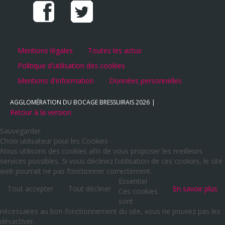
Mentions légales
Toutes les actus
Politique d'utilisation des cookies
Mentions d'information
Données personnelles
AGGLOMÉRATION DU BOCAGE BRESSUIRAIS
2026
Retour à la version
Sauvegarder
Choix utilisateur pour les Cookies
Nous utilisons des cookies afin de vous proposer les meilleurs
services possibles. Si vous déclinez l'utilisation de ces cookies, le site
web pourrait ne pas fonctionner correctement.
Essentiel
Tout accepter
Tout décliner
En savoir plus
Ces cookies
sont
nécessaires au bon fonctionnement du site, vous ne pouvez pas les
désactiver.