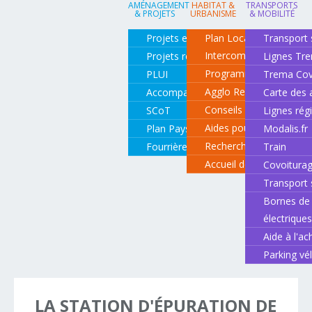
AMÉNAGEMENT
HABITAT &
TRANSPORTS
& PROJETS
URBANISME
& MOBILITÉ
Projets en cours
Plan Local d'Urbanisme
Transport 
Intercommunal
Projets réalisés
Lignes Tr
Programme local de l'ha
PLUI
Trema Cov
Agglo Renov
Accompagnement de projets
Carte des 
Conseils pour rénover o
SCoT
Lignes rég
Aides pour rénover so
Plan Paysage
Modalis.fr
Recherche d'un logemen
Fourrière animale
Train
Accueil des gens du vo
Covoitura
Transport 
Bornes de 
électrique
Aide à l'ac
Parking vé
LA
STATION
D'ÉPURATION
DE