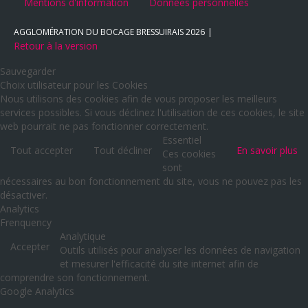
Mentions d'information
Données personnelles
AGGLOMÉRATION DU BOCAGE BRESSUIRAIS
2026
Retour à la version
Sauvegarder
Choix utilisateur pour les Cookies
Nous utilisons des cookies afin de vous proposer les meilleurs
services possibles. Si vous déclinez l'utilisation de ces cookies, le site
web pourrait ne pas fonctionner correctement.
Essentiel
Tout accepter
Tout décliner
En savoir plus
Ces cookies
sont
nécessaires au bon fonctionnement du site, vous ne pouvez pas les
désactiver.
Analytics
Frenquency
Analytique
Accepter
Outils utilisés pour analyser les données de navigation
et mesurer l'efficacité du site internet afin de
comprendre son fonctionnement.
Google Analytics