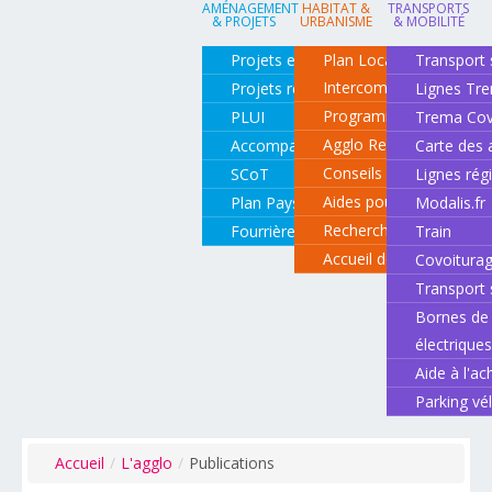
AMÉNAGEMENT
HABITAT &
TRANSPORTS
& PROJETS
URBANISME
& MOBILITÉ
Projets en cours
Plan Local d'Urbanisme
Transport 
Intercommunal
Projets réalisés
Lignes Tr
Programme local de l'ha
PLUI
Trema Cov
Agglo Renov
Accompagnement de projets
Carte des 
Conseils pour rénover o
SCoT
Lignes rég
Aides pour rénover so
Plan Paysage
Modalis.fr
Recherche d'un logemen
Fourrière animale
Train
Accueil des gens du vo
Covoitura
Transport 
Bornes de 
électrique
Aide à l'ac
Parking vé
Accueil
/
L'agglo
/
Publications