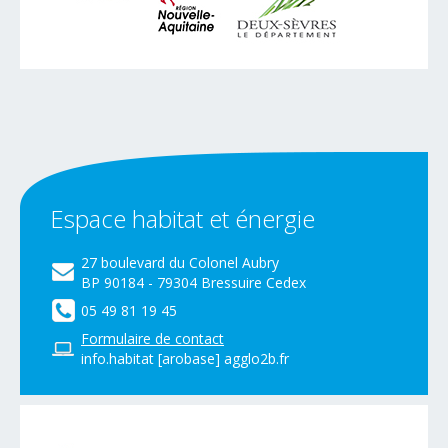
Espace
habitat
et
énergie
27 boulevard du Colonel Aubry
BP 90184 - 79304 Bressuire Cedex
05 49 81 19 45
Formulaire de contact
info.habitat [arobase] agglo2b.fr