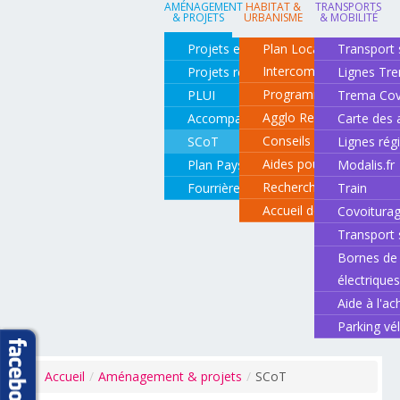
AMÉNAGEMENT
HABITAT &
TRANSPORTS
& PROJETS
URBANISME
& MOBILITÉ
Projets en cours
Plan Local d'Urbanisme
Transport 
Intercommunal
Projets réalisés
Lignes Tr
Programme local de l'ha
PLUI
Trema Cov
Agglo Renov
Accompagnement de projets
Carte des 
Conseils pour rénover o
SCoT
Lignes rég
Aides pour rénover so
Plan Paysage
Modalis.fr
Recherche d'un logemen
Fourrière animale
Train
Accueil des gens du vo
Covoitura
Transport 
Bornes de 
électrique
Aide à l'ac
Parking vé
Accueil
/
Aménagement & projets
/
SCoT