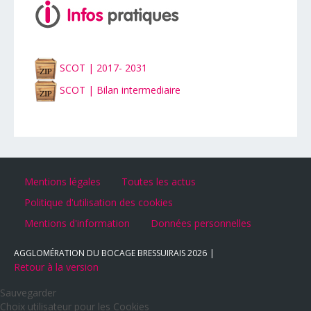
SCOT | 2017- 2031
SCOT | Bilan intermediaire
Mentions légales
Toutes les actus
Politique d'utilisation des cookies
Mentions d'information
Données personnelles
AGGLOMÉRATION DU BOCAGE BRESSUIRAIS
2026
Retour à la version
Sauvegarder
Choix utilisateur pour les Cookies