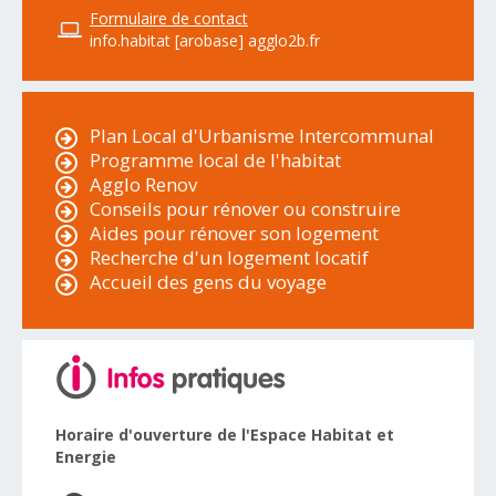
Formulaire de contact
info.habitat [arobase] agglo2b.fr
Plan Local d'Urbanisme Intercommunal
Programme local de l'habitat
Agglo Renov
Conseils pour rénover ou construire
Aides pour rénover son logement
Recherche d'un logement locatif
Accueil des gens du voyage
Horaire d'ouverture de l'Espace Habitat et
Energie