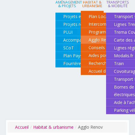
AMÉNAGEMENT
HABITAT &
TRANSPORTS
& PROJETS
URBANISME
& MOBILITÉ
Projets en cours
Plan Local d'Urbanisme
Transport 
Intercommunal
Projets réalisés
Lignes Tr
Programme local de l'ha
PLUI
Trema Cov
Agglo Renov
Accompagnement de projets
Carte des 
Conseils pour rénover o
SCoT
Lignes rég
Aides pour rénover so
Plan Paysage
Modalis.fr
Recherche d'un logemen
Fourrière animale
Train
Accueil des gens du vo
Covoitura
Transport 
Bornes de 
électrique
Aide à l'ac
Parking vé
Accueil
/
Habitat & urbanisme
/
Agglo Renov