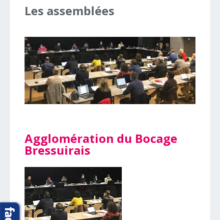
Les
assemblées
Agglomération du Bocage
Bressuirais