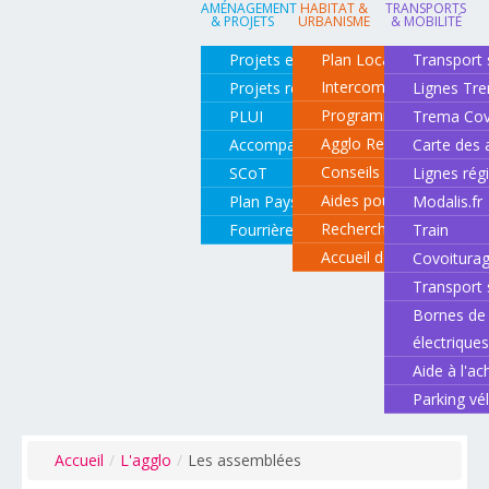
AMÉNAGEMENT
HABITAT &
TRANSPORTS
& PROJETS
URBANISME
& MOBILITÉ
Projets en cours
Plan Local d'Urbanisme
Transport 
Intercommunal
Projets réalisés
Lignes Tr
Programme local de l'ha
PLUI
Trema Cov
Agglo Renov
Accompagnement de projets
Carte des 
Conseils pour rénover o
SCoT
Lignes rég
Aides pour rénover so
Plan Paysage
Modalis.fr
Recherche d'un logemen
Fourrière animale
Train
Accueil des gens du vo
Covoitura
Transport 
Bornes de 
électrique
Aide à l'ac
Parking vé
Accueil
/
L'agglo
/
Les assemblées