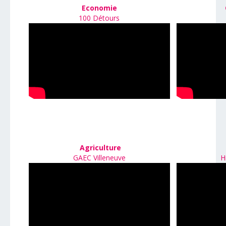
Economie
100 Détours
Agriculture
GAEC Villeneuve
H