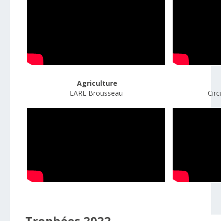
Agriculture
EARL Brousseau
Circ
Trophées 2022