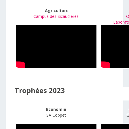
Agriculture
Campus des Sicaudières
O
Laborato
Trophées 2023
Economie
SA Coppet
G