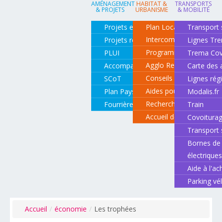
AMÉNAGEMENT
HABITAT &
TRANSPORTS
& PROJETS
URBANISME
& MOBILITÉ
Projets en cours
Plan Local d'Urbanisme
Transport 
Intercommunal
Projets réalisés
Lignes Tr
Programme local de l'ha
PLUI
Trema Cov
Agglo Renov
Accompagnement de projets
Carte des 
Conseils pour rénover o
SCoT
Lignes rég
Aides pour rénover so
Plan Paysage
Modalis.fr
Recherche d'un logemen
Fourrière animale
Train
Accueil des gens du vo
Covoitura
Transport 
Bornes de 
électrique
Aide à l'ac
Parking vé
Accueil
/
économie
/
Les trophées