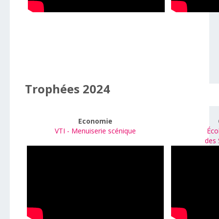
Trophées 2024
Economie
VTI - Menuiserie scénique
Éco
des 