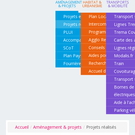
AMÉNAGEMENT
HABITAT &
TRANSPORTS
& PROJETS
URBANISME
& MOBILITÉ
Projets en cours
Plan Local d'Urbanisme
Transport 
Intercommunal
Projets réalisés
Lignes Tr
Programme local de l'ha
PLUI
Trema Cov
Agglo Renov
Accompagnement de projets
Carte des 
Conseils pour rénover o
SCoT
Lignes rég
Aides pour rénover so
Plan Paysage
Modalis.fr
Recherche d'un logemen
Fourrière animale
Train
Accueil des gens du vo
Covoitura
Transport 
Bornes de 
électrique
Aide à l'ac
Parking vé
Accueil
/
Aménagement & projets
/
Projets réalisés