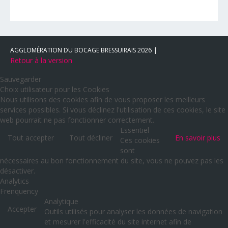
AGGLOMÉRATION DU BOCAGE BRESSUIRAIS
2026
Retour à la version
Sauvegarder
Choix utilisateur pour les Cookies
Nous utilisons des cookies afin de vous proposer les meilleurs
services possibles. Si vous déclinez l'utilisation de ces cookies, le site
web pourrait ne pas fonctionner correctement.
Essentiel
Tout accepter
Tout décliner
En savoir plus
Ces cookies
sont
nécessaires au bon fonctionnement du site, vous ne pouvez pas les
désactiver.
Analytics
Frenquency
Analytique
Accepter
Outils utilisés pour analyser les données de navigation
et mesurer l'efficacité du site internet afin de