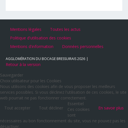
Mentions légales
Toutes les actus
Politique d'utilisation des cookies
Mentions d'information
Données personnelles
AGGLOMÉRATION DU BOCAGE BRESSUIRAIS
2026
Retour à la version
Sauvegarder
Choix utilisateur pour les Cookies
Nous utilisons des cookies afin de vous proposer les meilleurs
services possibles. Si vous déclinez l'utilisation de ces cookies, le site
web pourrait ne pas fonctionner correctement.
Essentiel
Tout accepter
Tout décliner
En savoir plus
Ces cookies
sont
nécessaires au bon fonctionnement du site, vous ne pouvez pas les
désactiver.