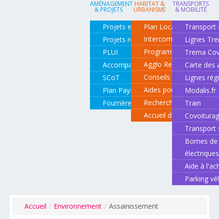
AMÉNAGEMENT
HABITAT &
TRANSPORTS
& PROJETS
URBANISME
& MOBILITÉ
Projets en cours
Plan Local d'Urbanisme
Transport 
Intercommunal
Projets réalisés
Lignes Tr
Programme local de l'ha
PLUI
Trema Cov
Agglo Renov
Accompagnement de projets
Carte des 
Conseils pour rénover o
SCoT
Lignes rég
Aides pour rénover so
Plan Paysage
Modalis.fr
Recherche d'un logemen
Fourrière animale
Train
Accueil des gens du vo
Covoitura
Transport 
Bornes de 
électrique
Aide à l'ac
Parking vé
Accueil
/
Environnement
/
Assainissement