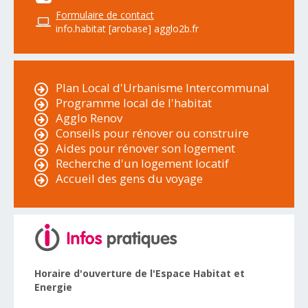
Formulaire de contact
info.habitat [arobase] agglo2b.fr
Plan Local d'Urbanisme Intercommunal
Programme local de l'habitat
Agglo Renov
Conseils pour rénover ou construire
Aides pour rénover son logement
Recherche d'un logement locatif
Accueil des gens du voyage
Horaire d'ouverture de l'Espace Habitat et
Energie