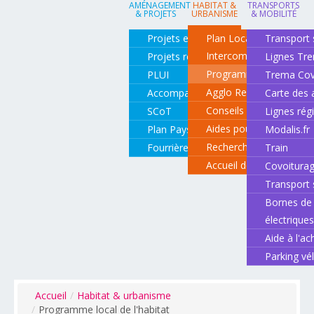
AMÉNAGEMENT
HABITAT &
TRANSPORTS
& PROJETS
URBANISME
& MOBILITÉ
Projets en cours
Plan Local d'Urbanisme
Transport 
Intercommunal
Projets réalisés
Lignes Tr
Programme local de l'ha
PLUI
Trema Cov
Agglo Renov
Accompagnement de projets
Carte des 
Conseils pour rénover o
SCoT
Lignes rég
Aides pour rénover so
Plan Paysage
Modalis.fr
Recherche d'un logemen
Fourrière animale
Train
Accueil des gens du vo
Covoitura
Transport 
Bornes de 
électrique
Aide à l'ac
Parking vé
Accueil
/
Habitat & urbanisme
/
Programme local de l'habitat