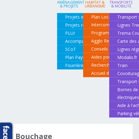
AMÉNAGEMENT
HABITAT &
TRANSPORTS
& PROJETS
URBANISME
& MOBILITÉ
Projets en cours
Plan Local d'Urbanisme
Transport 
Intercommunal
Projets réalisés
Lignes Tr
Programme local de l'ha
PLUI
Trema Cov
Agglo Renov
Accompagnement de projets
Carte des 
Conseils pour rénover o
SCoT
Lignes rég
Aides pour rénover so
Plan Paysage
Modalis.fr
Recherche d'un logemen
Fourrière animale
Train
Accueil des gens du vo
Covoitura
Transport 
Bornes de 
électrique
Aide à l'ac
Parking vé
Bouchage