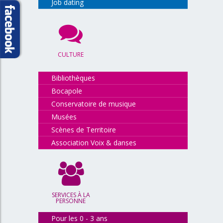
Job dating
CULTURE
Bibliothèques
Bocapole
Conservatoire de musique
Musées
Scènes de Territoire
Association Voix & danses
SERVICES À LA
PERSONNE
Pour les 0 - 3 ans