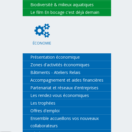
Biodiversité & milieux aquatiques
Le film En bocage c'est déjà demain
ÉCONOMIE
Présentation économique
Zones d'activités économiques
Bâtiments - Ateliers Relais
Accompagnement et aides financières
Partenariat et réseaux d'entreprises
Les rendez-vous économiques
Les trophées
Offres d'emploi
Ensemble accueillons vos nouveaux
collaborateurs