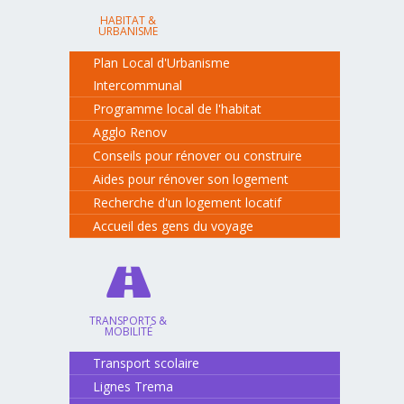
HABITAT &
URBANISME
Plan Local d'Urbanisme
Intercommunal
Programme local de l'habitat
Agglo Renov
Conseils pour rénover ou construire
Aides pour rénover son logement
Recherche d'un logement locatif
Accueil des gens du voyage
TRANSPORTS &
MOBILITÉ
Transport scolaire
Lignes Trema