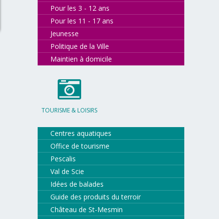
Pour les 3 - 12 ans
Pour les 11 - 17 ans
Jeunesse
Politique de la Ville
Maintien à domicile
TOURISME & LOISIRS
Centres aquatiques
Office de tourisme
Pescalis
Val de Scie
Idées de balades
Guide des produits du terroir
Château de St-Mesmin