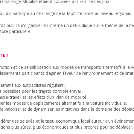
 Challenge Mobilité étaient conviées à la remise des prix !
irais participe au Challenge de la Mobilité lancé au niveau régional.
s publics d’organiser en interne un défi ludique sur le thème de la mo
ture particulière.
TE ?
otion et de sensibilisation aux modes de transports alternatifs à la vo
ssements participants d’agir en faveur de l’environnement et de limiter a
ernatif aux autosolistes réguliers,
possibles pour les trajets domicile-travail,
cile-travail et les effets d’un Plan de mobilité,
liser les modes de déplacements alternatifs à la voiture individuelle.
e valoriser et de dynamiser les initiatives dans le domaine des dépl
r fédérer des salariés et le tissu économique local autour d’un événe
utions plus sûres, plus économiques et plus propres pour se déplacer.