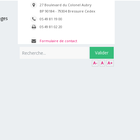
27 Boulevard du Colonel Aubry
BP 90184 - 79304 Bressuire Cedex
ages
05 49 81 19 00
05 49 81 02 20
Formulaire de contact
Rechercher
Valider
A-
A
A+