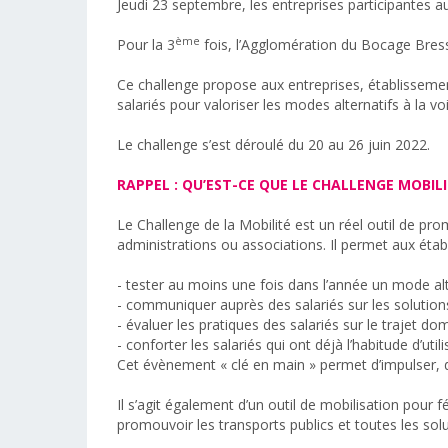
Jeudi 23 septembre, les entreprises participantes au
ème
Pour la 3
fois, l’Agglomération du Bocage Bressu
Ce challenge propose aux entreprises, établissement
salariés pour valoriser les modes alternatifs à la voi
Le challenge s’est déroulé du 20 au 26 juin 2022.
RAPPEL : QU’EST-CE QUE LE CHALLENGE MOBILI
Le Challenge de la Mobilité est un réel outil de prom
administrations ou associations. Il permet aux établi
- tester au moins une fois dans l’année un mode alt
- communiquer auprès des salariés sur les solutions 
- évaluer les pratiques des salariés sur le trajet domi
- conforter les salariés qui ont déjà l’habitude d’uti
Cet évènement « clé en main » permet d’impulser, d
Il s’agit également d’un outil de mobilisation pou
promouvoir les transports publics et toutes les sol