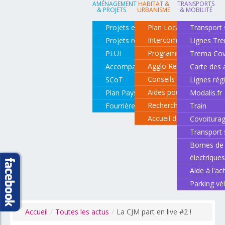
AMÉNAGEMENT
HABITAT &
TRANSPORTS
& PROJETS
URBANISME
& MOBILITÉ
Projets en cours
Plan Local d'Urbanisme
Transport 
Intercommunal
Projets réalisés
Lignes Tr
Programme local de l'ha
PLUI
Trema Cov
Agglo Renov
Accompagnement de projets
Carte des 
Conseils pour rénover o
SCoT
Lignes rég
Aides pour rénover so
Plan Paysage
Modalis.fr
Recherche d'un logemen
Fourrière animale
Train
Accueil des gens du vo
Covoitura
Transport 
Bornes de 
électrique
Aide à l'ac
Parking vé
Accueil
/
Toutes les actus
/
La CJM part en live #2 !