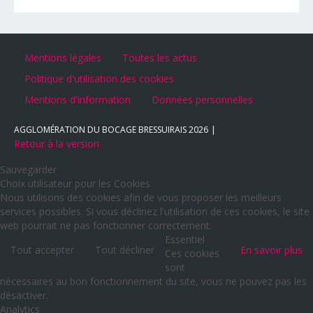
Mentions légales
Toutes les actus
Politique d'utilisation des cookies
Mentions d'information
Données personnelles
AGGLOMÉRATION DU BOCAGE BRESSUIRAIS
2026
Retour à la version
Sauvegarder
Choix utilisateur pour les Cookies
Nous utilisons des cookies afin de vous proposer les meilleurs
services possibles. Si vous déclinez l'utilisation de ces cookies, le site
web pourrait ne pas fonctionner correctement.
Essentiel
Tout accepter
Tout décliner
En savoir plus
Ces cookies
sont
nécessaires au bon fonctionnement du site, vous ne pouvez pas les
désactiver.
Analytics