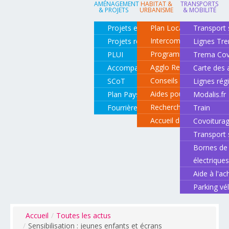
AMÉNAGEMENT
HABITAT &
TRANSPORTS
& PROJETS
URBANISME
& MOBILITÉ
Projets en cours
Plan Local d'Urbanisme
Transport 
Intercommunal
Projets réalisés
Lignes Tr
Programme local de l'ha
PLUI
Trema Cov
Agglo Renov
Accompagnement de projets
Carte des 
Conseils pour rénover o
SCoT
Lignes rég
Aides pour rénover so
Plan Paysage
Modalis.fr
Recherche d'un logemen
Fourrière animale
Train
Accueil des gens du vo
Covoitura
Transport 
Bornes de 
électrique
Aide à l'ac
Parking vé
Accueil
/
Toutes les actus
/
Sensibilisation : jeunes enfants et écrans