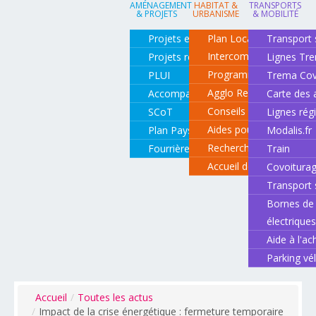
AMÉNAGEMENT
HABITAT &
TRANSPORTS
& PROJETS
URBANISME
& MOBILITÉ
Projets en cours
Plan Local d'Urbanisme
Transport 
Intercommunal
Projets réalisés
Lignes Tr
Programme local de l'ha
PLUI
Trema Cov
Agglo Renov
Accompagnement de projets
Carte des 
Conseils pour rénover o
SCoT
Lignes rég
Aides pour rénover so
Plan Paysage
Modalis.fr
Recherche d'un logemen
Fourrière animale
Train
Accueil des gens du vo
Covoitura
Transport 
Bornes de 
électrique
Aide à l'ac
Parking vé
Accueil
/
Toutes les actus
/
Impact de la crise énergétique : fermeture temporaire