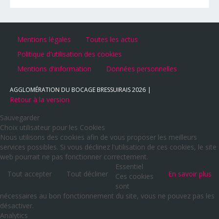
Mentions légales
Toutes les actus
Politique d'utilisation des cookies
Mentions d'information
Données personnelles
AGGLOMÉRATION DU BOCAGE BRESSUIRAIS
2026
Retour à la version
Sauvegarder
Choix utilisateur pour les Cookies
Nous utilisons des cookies afin de vous proposer les meilleurs
services possibles. Si vous déclinez l'utilisation de ces cookies, le site
web pourrait ne pas fonctionner correctement.
Essentiel
Tout accepter
Tout décliner
En savoir plus
Ces cookies
sont
nécessaires au bon fonctionnement du site, vous ne pouvez pas les
désactiver.
Analytics