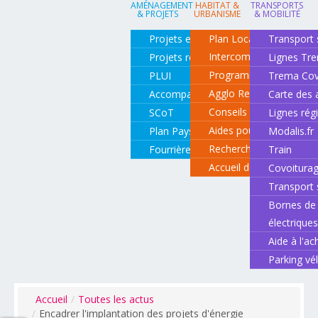
AMÉNAGEMENT
HABITAT &
TRANSPORTS
& PROJETS
URBANISME
& MOBILITÉ
Projets en cours
Plan Local d'Urbanisme
Transport 
Intercommunal
Projets réalisés
Lignes Tr
Programme local de l'ha
PLUI
Trema Cov
Agglo Renov
Accompagnement de projets
Carte des 
Conseils pour rénover o
SCoT
Lignes rég
Aides pour rénover so
Plan Paysage
Modalis.fr
Recherche d'un logemen
Fourrière animale
Train
Accueil des gens du vo
Covoitura
Transport 
Bornes de 
électrique
Aide à l'ac
Parking vé
Accueil
/
Toutes les actus
/
Encadrer l'implantation des projets d'énergie