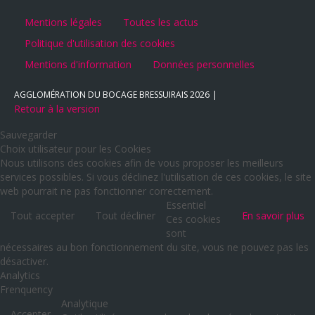
Mentions légales
Toutes les actus
Politique d'utilisation des cookies
Mentions d'information
Données personnelles
AGGLOMÉRATION DU BOCAGE BRESSUIRAIS
2026
Retour à la version
Sauvegarder
Choix utilisateur pour les Cookies
Nous utilisons des cookies afin de vous proposer les meilleurs
services possibles. Si vous déclinez l'utilisation de ces cookies, le site
web pourrait ne pas fonctionner correctement.
Essentiel
Tout accepter
Tout décliner
En savoir plus
Ces cookies
sont
nécessaires au bon fonctionnement du site, vous ne pouvez pas les
désactiver.
Analytics
Frenquency
Analytique
Accepter