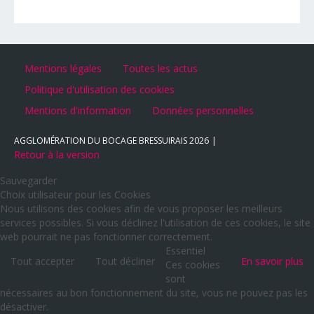
Mentions légales
Toutes les actus
Politique d'utilisation des cookies
Mentions d'information
Données personnelles
AGGLOMÉRATION DU BOCAGE BRESSUIRAIS
2026
Retour à la version
Sauvegarder
Choix utilisateur pour les Cookies
Nous utilisons des cookies afin de vous proposer les meilleurs
services possibles. Si vous déclinez l'utilisation de ces cookies, le site
web pourrait ne pas fonctionner correctement.
Essentiel
Tout accepter
Tout décliner
En savoir plus
Ces cookies
sont
nécessaires au bon fonctionnement du site, vous ne pouvez pas les
désactiver.