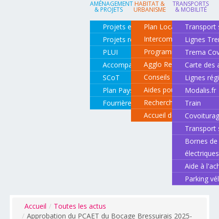
AMÉNAGEMENT
HABITAT &
TRANSPORTS
& PROJETS
URBANISME
& MOBILITÉ
Projets en cours
Plan Local d'Urbanisme
Transport 
Intercommunal
Projets réalisés
Lignes Tr
Programme local de l'ha
PLUI
Trema Cov
Agglo Renov
Accompagnement de projets
Carte des 
Conseils pour rénover o
SCoT
Lignes rég
Aides pour rénover so
Plan Paysage
Modalis.fr
Recherche d'un logemen
Fourrière animale
Train
Accueil des gens du vo
Covoitura
Transport 
Bornes de 
électrique
Aide à l'ac
Parking vé
Accueil
/
Toutes les actus
/
Approbation du PCAET du Bocage Bressuirais 2025-