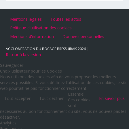
Mentions légales
Toutes les actus
Politique d'utilisation des cookies
Mentions d'information
Données personnelles
AGGLOMÉRATION DU BOCAGE BRESSUIRAIS
2026
Retour à la version
Sauvegarder
Choix utilisateur pour les Cookies
Nous utilisons des cookies afin de vous proposer les meilleurs
services possibles. Si vous déclinez l'utilisation de ces cookies, le site
web pourrait ne pas fonctionner correctement.
Essentiel
Tout accepter
Tout décliner
En savoir plus
Ces cookies
sont
nécessaires au bon fonctionnement du site, vous ne pouvez pas les
désactiver.
Analytics
Frenquency