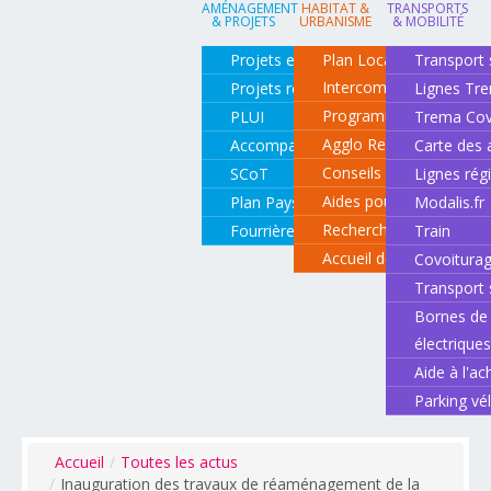
AMÉNAGEMENT
HABITAT &
TRANSPORTS
& PROJETS
URBANISME
& MOBILITÉ
Projets en cours
Plan Local d'Urbanisme
Transport 
Intercommunal
Projets réalisés
Lignes Tr
Programme local de l'ha
PLUI
Trema Cov
Agglo Renov
Accompagnement de projets
Carte des 
Conseils pour rénover o
SCoT
Lignes rég
Aides pour rénover so
Plan Paysage
Modalis.fr
Recherche d'un logemen
Fourrière animale
Train
Accueil des gens du vo
Covoitura
Transport 
Bornes de 
électrique
Aide à l'ac
Parking vé
Accueil
/
Toutes les actus
/
Inauguration des travaux de réaménagement de la