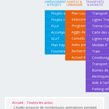
AMÉNAGEMENT
HABITAT &
TRANSPORTS
& PROJETS
URBANISME
& MOBILITÉ
Projets en cours
Plan Local d'Urbanisme
Transport 
Intercommunal
Projets réalisés
Lignes Tr
Programme local de l'ha
PLUI
Trema Cov
Agglo Renov
Accompagnement de projets
Carte des 
Conseils pour rénover o
SCoT
Lignes rég
Aides pour rénover so
Plan Paysage
Modalis.fr
Recherche d'un logemen
Fourrière animale
Train
Accueil des gens du vo
Covoitura
Transport 
Bornes de 
électrique
Aide à l'ac
Parking vé
Accueil
/
Toutes les actus
/
L’Agglo propose de nombreuses animations pendant