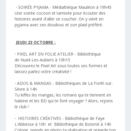
·
SOIRÉE PYJAMA - Médiathèque Mauléon à 19h45
Une soirée cocoon et tamisée pour écouter des
histoires avant d'aller se coucher. On y vient en
pyjama avec ses doudous et son plaid préféré.
JEUDI 23 OCTOBRE :
·
PIXEL ART EN FOLIE ATELIER - Bibliothèque
de Nueil-Les-Aubiers à 10h15
Découvrez le Pixel Art sous toutes ses formes et
laissez parlez votre créativité !
·
ADOS & MANGAS - Bibliothèques de La Forêt-sur-
Sèvre à 14h
Tu kiffes les mangas, les romans qui te tiennent en
haleine et les BD qui te font voyager ? Alors, rejoins
le club !
·
HISTOIRES CRÉATIVES - Bibliothèque de Faye
L'Abbesse à 10h et Bibliothèque de Boismé à 14h
Colorie, prends en photo ta réalisation et regarde ton