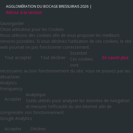
AGGLOMÉRATION DU BOCAGE BRESSUIRAIS
2026
Retour à la version
Sauvegarder
Choix utilisateur pour les Cookies
Nous utilisons des cookies afin de vous proposer les meilleurs
services possibles. Si vous déclinez l'utilisation de ces cookies, le site
web pourrait ne pas fonctionner correctement.
Essentiel
Tout accepter
Tout décliner
En savoir plus
Ces cookies
sont
nécessaires au bon fonctionnement du site, vous ne pouvez pas les
désactiver.
Analytics
Frenquency
Analytique
Accepter
Outils utilisés pour analyser les données de navigation
et mesurer l'efficacité du site internet afin de
comprendre son fonctionnement.
Google Analytics
Accepter
Décliner