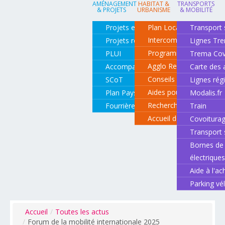
AMÉNAGEMENT
HABITAT &
TRANSPORTS
& PROJETS
URBANISME
& MOBILITÉ
Projets en cours
Plan Local d'Urbanisme
Transport 
Intercommunal
Projets réalisés
Lignes Tr
Programme local de l'ha
PLUI
Trema Cov
Agglo Renov
Accompagnement de projets
Carte des 
Conseils pour rénover o
SCoT
Lignes rég
Aides pour rénover so
Plan Paysage
Modalis.fr
Recherche d'un logemen
Fourrière animale
Train
Accueil des gens du vo
Covoitura
Transport 
Bornes de 
électrique
Aide à l'ac
Parking vé
Accueil
/
Toutes les actus
/
Forum de la mobilité internationale 2025