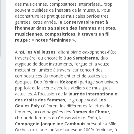
des musiciennes, compositrices, interprètes… trop
souvent oubliées de l’histoire de la musique. Pour
déconstruire les pratiques musicales parfois très
genrées, cette année,
le Conservatoire met à
l’honneur dans sa saison des femmes artistes,
musiciennes, compositrices, à travers un fil
rouge : « notes féminines ».
Ainsi,
les Veilleuses
, alliant piano-saxophones-flûte
traversière, ou encore le
Duo Sempiterne
, duo
atypique de deux instruments, l’orgue et la veuze,
mettent en lumière à travers leur concert des
compositrices du monde entier et de toutes les
époques. Duo féminin,
Kokopeli
partage son univers
pop folk et la scène avec les ateliers de musiques
actuelles. A l’occasion de la
journée internationale
des droits des femmes
, le groupe vocal
Les
Goules Poly
célèbrent les différentes facettes des
femmes, accompagnées des
Dames de Chœur
,
chœur de femmes du Conservatoire. Enfin, la
Compagnie Jacqueline Cambouis
présente « Mlle
Orchestra », une fanfare burlesque 100% féminine, à