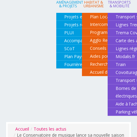
AMÉNAGEMENT
HABITAT &
TRANSPORTS
& PROJETS
URBANISME
& MOBILITÉ
Projets en cours
Plan Local d'Urbanisme
Transport 
Intercommunal
Projets réalisés
Lignes Tr
Programme local de l'ha
PLUI
Trema Cov
Agglo Renov
Accompagnement de projets
Carte des 
Conseils pour rénover o
SCoT
Lignes rég
Aides pour rénover so
Plan Paysage
Modalis.fr
Recherche d'un logemen
Fourrière animale
Train
Accueil des gens du vo
Covoitura
Transport 
Bornes de 
électrique
Aide à l'ac
Parking vé
Accueil
/
Toutes les actus
/
Le Conservatoire de musique lance sa nouvelle saison