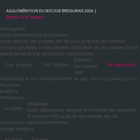
AGGLOMÉRATION DU BOCAGE BRESSUIRAIS
2026
Retour à la version
Sauvegarder
Choix utilisateur pour les Cookies
Nous utilisons des cookies afin de vous proposer les meilleurs
services possibles. Si vous déclinez l'utilisation de ces cookies, le site
web pourrait ne pas fonctionner correctement.
Essentiel
Tout accepter
Tout décliner
En savoir plus
Ces cookies
sont
nécessaires au bon fonctionnement du site, vous ne pouvez pas les
désactiver.
Analytics
Frenquency
Analytique
Accepter
Outils utilisés pour analyser les données de navigation
et mesurer l'efficacité du site internet afin de
comprendre son fonctionnement.
Google Analytics
Accepter
Décliner