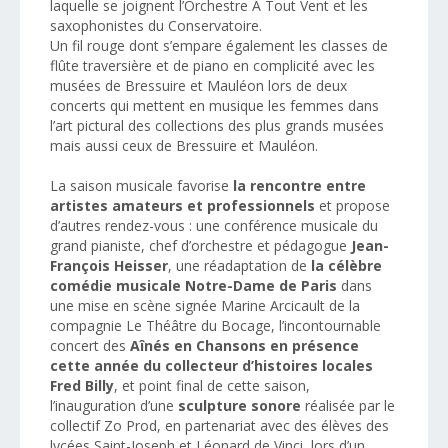
laquelle se joignent l’Orchestre A Tout Vent et les
saxophonistes du Conservatoire.
Un fil rouge dont s’empare également les classes de
flûte traversière et de piano en complicité avec les
musées de Bressuire et Mauléon lors de deux
concerts qui mettent en musique les femmes dans
l’art pictural des collections des plus grands musées
mais aussi ceux de Bressuire et Mauléon.
La saison musicale favorise
la rencontre entre
artistes amateurs et professionnels
et propose
d’autres rendez-vous : une conférence musicale du
grand pianiste, chef d’orchestre et pédagogue
Jean-
François Heisser
, une réadaptation de
la célèbre
comédie musicale Notre-Dame de Paris
dans
une mise en scène signée Marine Arcicault de la
compagnie Le Théâtre du Bocage, l’incontournable
concert des
Aînés en Chansons en présence
cette année du collecteur d’histoires locales
Fred Billy
, et point final de cette saison,
l’inauguration d’une
sculpture sonore
réalisée par le
collectif Zo Prod, en partenariat avec des élèves des
lycées Saint-Joseph et Léonard de Vinci, lors d’un