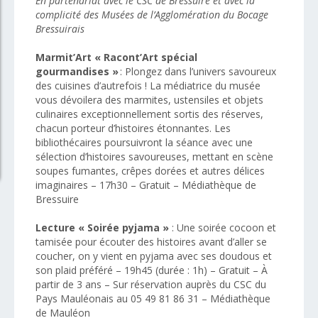
En partenariat avec le CSC de Bressuire et avec la
complicité des Musées de l’Agglomération du Bocage
Bressuirais
Marmit’Art « Racont’Art spécial
gourmandises »
: Plongez dans l’univers savoureux
des cuisines d’autrefois ! La médiatrice du musée
vous dévoilera des marmites, ustensiles et objets
culinaires exceptionnellement sortis des réserves,
chacun porteur d’histoires étonnantes. Les
bibliothécaires poursuivront la séance avec une
sélection d’histoires savoureuses, mettant en scène
soupes fumantes, crêpes dorées et autres délices
imaginaires – 17h30 – Gratuit – Médiathèque de
Bressuire
Lecture « Soirée pyjama »
: Une soirée cocoon et
tamisée pour écouter des histoires avant d’aller se
coucher, on y vient en pyjama avec ses doudous et
son plaid préféré – 19h45 (durée : 1h) – Gratuit – À
partir de 3 ans – Sur réservation auprès du CSC du
Pays Mauléonais au 05 49 81 86 31 – Médiathèque
de Mauléon