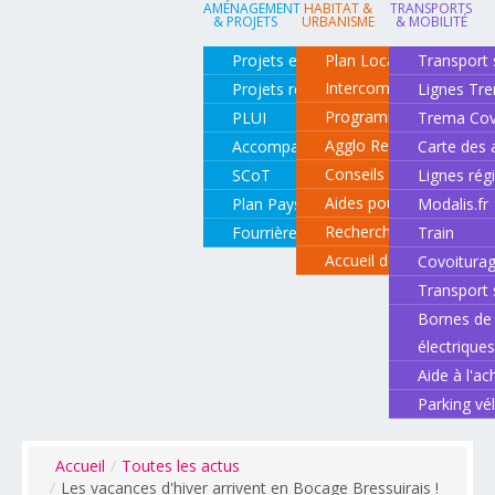
AMÉNAGEMENT
HABITAT &
TRANSPORTS
& PROJETS
URBANISME
& MOBILITÉ
Projets en cours
Plan Local d'Urbanisme
Transport 
Intercommunal
Projets réalisés
Lignes Tr
Programme local de l'ha
PLUI
Trema Cov
Agglo Renov
Accompagnement de projets
Carte des 
Conseils pour rénover o
SCoT
Lignes rég
Aides pour rénover so
Plan Paysage
Modalis.fr
Recherche d'un logemen
Fourrière animale
Train
Accueil des gens du vo
Covoitura
Transport 
Bornes de 
électrique
Aide à l'ac
Parking vé
Accueil
/
Toutes les actus
/
Les vacances d'hiver arrivent en Bocage Bressuirais !