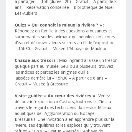
à partager ! – 15h (durée : 2h) – Gratuit – À partir de 8
ans – Réservation conseillée – Bibliothèque de Nueil-
Les-Aubiers
Quizz « Qui connaît le mieux la rivière ? »
:
Répondez en famille à des questions amusantes et
surprenantes sur les animaux qui peuplent nos cours
d’eau et découvrez leurs secrets au fil de l’exposition
– 15h30 – Gratuit – Musée L’Abbaye de Mauléon
Chasse aux trésors
: Max Ingrand a laissé un trésor
quelque part au musée. Seul ou à plusieurs, trouvez
les indices et percez les énigmes qu’il a
laissées derrière lui – 15h30 – À partir de 6 ans –
Gratuit – Musée à Bressuire
Visite guidée « Au cœur des rivières »
: Venez
découvrir l’exposition « Castors, loutrons et Cie » à
travers le regard des techniciens du service Milieux
aquatiques de l'Agglomération du Bocage
Bressuirais. Une invitation à en apprendre plus sur la
rivière, ses équilibres et les espèces qui y trouvent
refuge – 18h30 – Gratuit – Musée L’Abbaye de