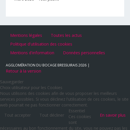
Mentions légales
Toutes les actus
Politique d'utilisation des cookies
Mentions d'information
Données personnelles
AGGLOMÉRATION DU BOCAGE BRESSUIRAIS
2026
Retour à la version
Sauvegarder
Choix utilisateur pour les Cookies
Nous utilisons des cookies afin de vous proposer les meilleurs
services possibles. Si vous déclinez l'utilisation de ces cookies, le site
web pourrait ne pas fonctionner correctement.
Essentiel
Tout accepter
Tout décliner
En savoir plus
Ces cookies
sont
nécessaires au bon fonctionnement du site, vous ne pouvez pas les