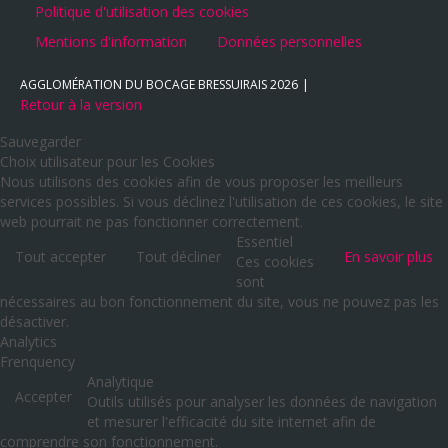
Politique d'utilisation des cookies
Mentions d'information
Données personnelles
AGGLOMÉRATION DU BOCAGE BRESSUIRAIS
2026
Retour à la version
Sauvegarder
Choix utilisateur pour les Cookies
Nous utilisons des cookies afin de vous proposer les meilleurs
services possibles. Si vous déclinez l'utilisation de ces cookies, le site
web pourrait ne pas fonctionner correctement.
Essentiel
Tout accepter
Tout décliner
En savoir plus
Ces cookies
sont
nécessaires au bon fonctionnement du site, vous ne pouvez pas les
désactiver.
Analytics
Frenquency
Analytique
Accepter
Outils utilisés pour analyser les données de navigation
et mesurer l'efficacité du site internet afin de
comprendre son fonctionnement.