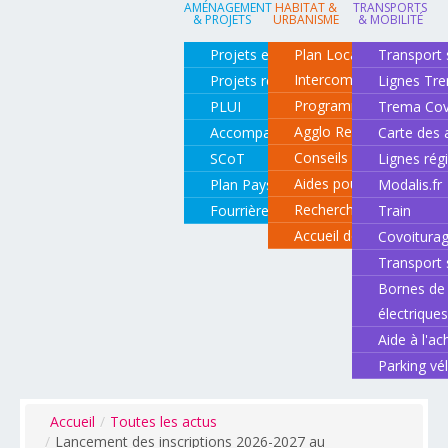
AMÉNAGEMENT
HABITAT &
TRANSPORTS
& PROJETS
URBANISME
& MOBILITÉ
Projets en cours
Plan Local d'Urbanisme
Transport 
Intercommunal
Projets réalisés
Lignes Tr
Programme local de l'ha
PLUI
Trema Cov
Agglo Renov
Accompagnement de projets
Carte des 
Conseils pour rénover o
SCoT
Lignes rég
Aides pour rénover so
Plan Paysage
Modalis.fr
Recherche d'un logemen
Fourrière animale
Train
Accueil des gens du vo
Covoitura
Transport 
Bornes de 
électrique
Aide à l'ac
Parking vé
Accueil
/
Toutes les actus
/
Lancement des inscriptions 2026-2027 au