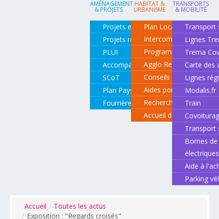
AMÉNAGEMENT
HABITAT &
TRANSPORTS
& PROJETS
URBANISME
& MOBILITÉ
Projets en cours
Plan Local d'Urbanisme
Transport 
Intercommunal
Projets réalisés
Lignes Tr
Programme local de l'ha
PLUI
Trema Cov
Agglo Renov
Accompagnement de projets
Carte des 
Conseils pour rénover o
SCoT
Lignes rég
Aides pour rénover so
Plan Paysage
Modalis.fr
Recherche d'un logemen
Fourrière animale
Train
Accueil des gens du vo
Covoitura
Transport 
Bornes de 
électrique
Aide à l'ac
Parking vé
Accueil
/
Toutes les actus
/
Exposition : "Regards croisés"