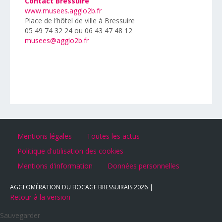
Contact Bressuire
www.musees.agglo2b.fr
Place de l’hôtel de ville à Bressuire
05 49 74 32 24 ou 06 43 47 48 12
musees@agglo2b.fr
Mentions légales
Toutes les actus
Politique d'utilisation des cookies
Mentions d'information
Données personnelles
AGGLOMÉRATION DU BOCAGE BRESSUIRAIS
2026
Retour à la version
Sauvegarder