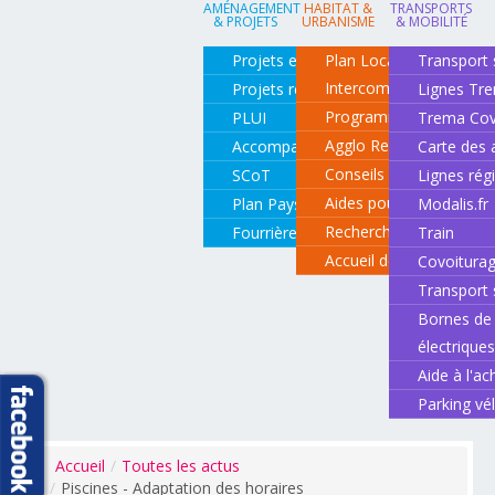
AMÉNAGEMENT
HABITAT &
TRANSPORTS
& PROJETS
URBANISME
& MOBILITÉ
Projets en cours
Plan Local d'Urbanisme
Transport 
Intercommunal
Projets réalisés
Lignes Tr
Programme local de l'ha
PLUI
Trema Cov
Agglo Renov
Accompagnement de projets
Carte des 
Conseils pour rénover o
SCoT
Lignes rég
Aides pour rénover so
Plan Paysage
Modalis.fr
Recherche d'un logemen
Fourrière animale
Train
Accueil des gens du vo
Covoitura
Transport 
Bornes de 
électrique
Aide à l'ac
Parking vé
Accueil
/
Toutes les actus
/
Piscines - Adaptation des horaires