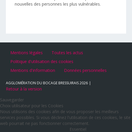
nouvelles des personnes les plus vulnérables.
Mentions légales
Toutes les actus
Politique d'utilisation des cookies
Mentions d'information
Données personnelles
AGGLOMÉRATION DU BOCAGE BRESSUIRAIS
2026
Retour à la version
Sauvegarder
Choix utilisateur pour les Cookies
Nous utilisons des cookies afin de vous proposer les meilleurs
services possibles. Si vous déclinez l'utilisation de ces cookies, le site
web pourrait ne pas fonctionner correctement.
Essentiel