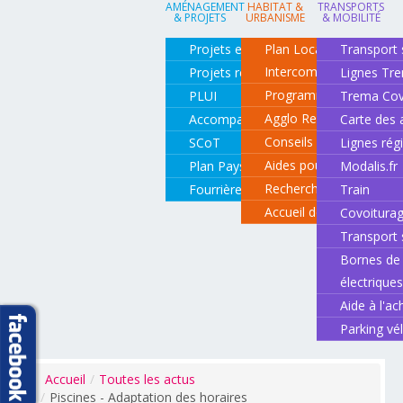
AMÉNAGEMENT
HABITAT &
TRANSPORTS
& PROJETS
URBANISME
& MOBILITÉ
Projets en cours
Plan Local d'Urbanisme
Transport 
Intercommunal
Projets réalisés
Lignes Tr
Programme local de l'ha
PLUI
Trema Cov
Agglo Renov
Accompagnement de projets
Carte des 
Conseils pour rénover o
SCoT
Lignes rég
Aides pour rénover so
Plan Paysage
Modalis.fr
Recherche d'un logemen
Fourrière animale
Train
Accueil des gens du vo
Covoitura
Transport 
Bornes de 
électrique
Aide à l'ac
Parking vé
Accueil
/
Toutes les actus
/
Piscines - Adaptation des horaires