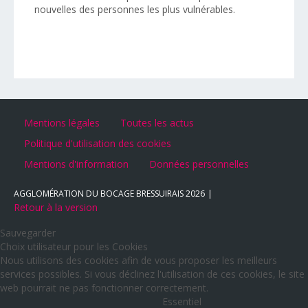
nouvelles des personnes les plus vulnérables.
Mentions légales
Toutes les actus
Politique d'utilisation des cookies
Mentions d'information
Données personnelles
AGGLOMÉRATION DU BOCAGE BRESSUIRAIS
2026
Retour à la version
Sauvegarder
Choix utilisateur pour les Cookies
Nous utilisons des cookies afin de vous proposer les meilleurs
services possibles. Si vous déclinez l'utilisation de ces cookies, le site
web pourrait ne pas fonctionner correctement.
Essentiel