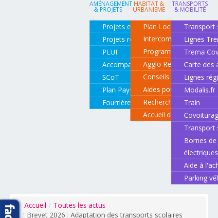
AMÉNAGEMENT
HABITAT &
TRANSPORTS
& PROJETS
URBANISME
& MOBILITÉ
Projets en cours
Plan Local d'Urbanisme
Transport 
Intercommunal
Projets réalisés
Lignes Tr
Programme local de l'ha
PLUI
Trema Cov
Agglo Renov
Accompagnement de projets
Carte des 
Conseils pour rénover o
SCoT
Lignes rég
Aides pour rénover so
Plan Paysage
Modalis.fr
Recherche d'un logemen
Fourrière animale
Train
Accueil des gens du vo
Covoitura
Transport 
Bornes de 
électrique
Aide à l'ac
Parking vé
Accueil
/
Toutes les actus
/
Brevet 2026 : Adaptation des transports scolaires