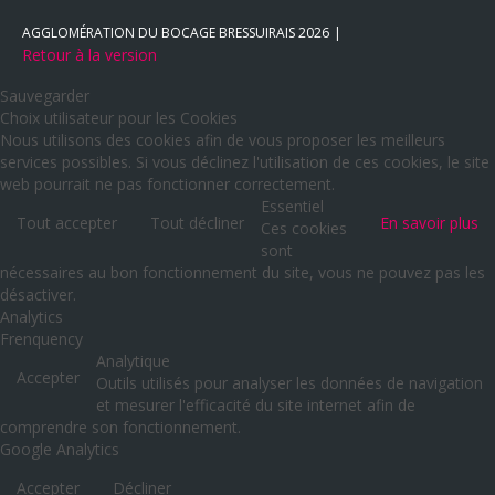
AGGLOMÉRATION DU BOCAGE BRESSUIRAIS
2026
Retour à la version
Sauvegarder
Choix utilisateur pour les Cookies
Nous utilisons des cookies afin de vous proposer les meilleurs
services possibles. Si vous déclinez l'utilisation de ces cookies, le site
web pourrait ne pas fonctionner correctement.
Essentiel
Tout accepter
Tout décliner
En savoir plus
Ces cookies
sont
nécessaires au bon fonctionnement du site, vous ne pouvez pas les
désactiver.
Analytics
Frenquency
Analytique
Accepter
Outils utilisés pour analyser les données de navigation
et mesurer l'efficacité du site internet afin de
comprendre son fonctionnement.
Google Analytics
Accepter
Décliner