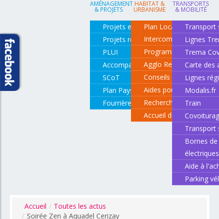
AMÉNAGEMENT
HABITAT &
TRANSPORTS
& PROJETS
URBANISME
& MOBILITÉ
Projets en cours
Plan Local d'Urbanisme
Transport 
Intercommunal
Projets réalisés
Lignes Tr
Programme local de l'ha
PLUI
Trema Cov
Agglo Renov
Accompagnement de projets
Carte des 
Conseils pour rénover o
SCoT
Lignes rég
Aides pour rénover so
Plan Paysage
Modalis.fr
Recherche d'un logemen
Fourrière animale
Train
Accueil des gens du vo
Covoitura
Transport 
Bornes de 
électrique
Aide à l'ac
Parking vé
Accueil
/
Toutes les actus
/
Soirée Zen à Aquadel Cerizay