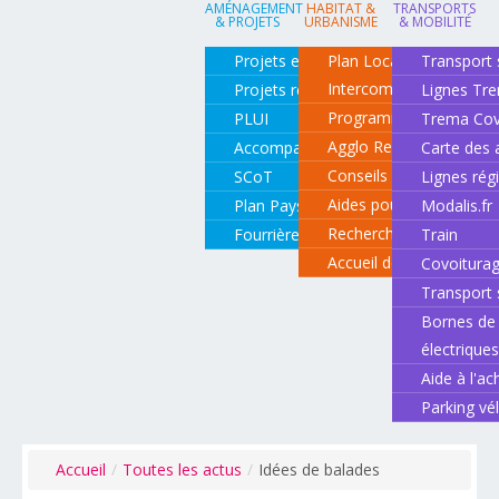
AMÉNAGEMENT
HABITAT &
TRANSPORTS
& PROJETS
URBANISME
& MOBILITÉ
Projets en cours
Plan Local d'Urbanisme
Transport 
Intercommunal
Projets réalisés
Lignes Tr
Programme local de l'ha
PLUI
Trema Cov
Agglo Renov
Accompagnement de projets
Carte des 
Conseils pour rénover o
SCoT
Lignes rég
Aides pour rénover so
Plan Paysage
Modalis.fr
Recherche d'un logemen
Fourrière animale
Train
Accueil des gens du vo
Covoitura
Transport 
Bornes de 
électrique
Aide à l'ac
Parking vé
Accueil
/
Toutes les actus
/
Idées de balades