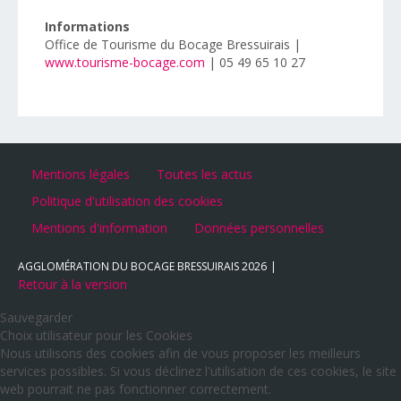
Informations
Office de Tourisme du Bocage Bressuirais |
www.tourisme-bocage.com
| 05 49 65 10 27
Mentions légales
Toutes les actus
Politique d'utilisation des cookies
Mentions d'information
Données personnelles
AGGLOMÉRATION DU BOCAGE BRESSUIRAIS
2026
Retour à la version
Sauvegarder
Choix utilisateur pour les Cookies
Nous utilisons des cookies afin de vous proposer les meilleurs
services possibles. Si vous déclinez l'utilisation de ces cookies, le site
web pourrait ne pas fonctionner correctement.