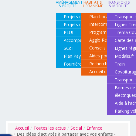
AMÉNAGEMENT
HABITAT &
TRANSPORTS
& PROJETS
URBANISME
& MOBILITÉ
Projets en cours
Plan Local d'Urbanisme
Transport 
Intercommunal
Projets réalisés
Lignes Tr
Programme local de l'ha
PLUI
Trema Cov
Agglo Renov
Accompagnement de projets
Carte des 
Conseils pour rénover o
SCoT
Lignes rég
Aides pour rénover so
Plan Paysage
Modalis.fr
Recherche d'un logemen
Fourrière animale
Train
Accueil des gens du vo
Covoitura
Transport 
Bornes de 
électrique
Aide à l'ac
Parking vé
Accueil
/
Toutes les actus
/
Social
/
Enfance
/
Des idées d'activités à partager avec vos enfants -