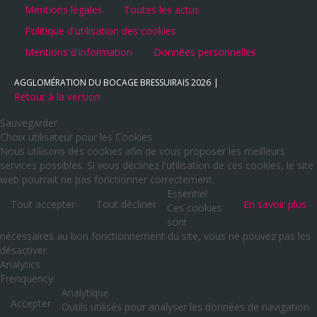
Mentions légales
Toutes les actus
Politique d'utilisation des cookies
Mentions d'information
Données personnelles
AGGLOMÉRATION DU BOCAGE BRESSUIRAIS
2026
Retour à la version
Sauvegarder
Choix utilisateur pour les Cookies
Nous utilisons des cookies afin de vous proposer les meilleurs
services possibles. Si vous déclinez l'utilisation de ces cookies, le site
web pourrait ne pas fonctionner correctement.
Essentiel
Tout accepter
Tout décliner
En savoir plus
Ces cookies
sont
nécessaires au bon fonctionnement du site, vous ne pouvez pas les
désactiver.
Analytics
Frenquency
Analytique
Accepter
Outils utilisés pour analyser les données de navigation