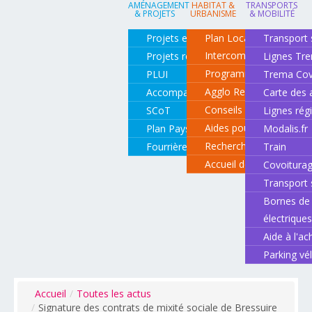
AMÉNAGEMENT
HABITAT &
TRANSPORTS
& PROJETS
URBANISME
& MOBILITÉ
Projets en cours
Plan Local d'Urbanisme
Transport 
Intercommunal
Projets réalisés
Lignes Tr
Programme local de l'ha
PLUI
Trema Cov
Agglo Renov
Accompagnement de projets
Carte des 
Conseils pour rénover o
SCoT
Lignes rég
Aides pour rénover so
Plan Paysage
Modalis.fr
Recherche d'un logemen
Fourrière animale
Train
Accueil des gens du vo
Covoitura
Transport 
Bornes de 
électrique
Aide à l'ac
Parking vé
Accueil
/
Toutes les actus
/
Signature des contrats de mixité sociale de Bressuire