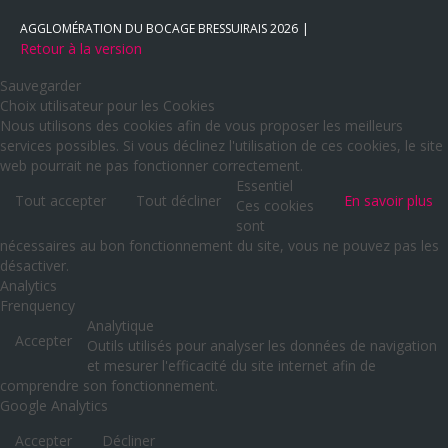
AGGLOMÉRATION DU BOCAGE BRESSUIRAIS
2026
Retour à la version
Sauvegarder
Choix utilisateur pour les Cookies
Nous utilisons des cookies afin de vous proposer les meilleurs
services possibles. Si vous déclinez l'utilisation de ces cookies, le site
web pourrait ne pas fonctionner correctement.
Essentiel
Tout accepter
Tout décliner
En savoir plus
Ces cookies
sont
nécessaires au bon fonctionnement du site, vous ne pouvez pas les
désactiver.
Analytics
Frenquency
Analytique
Accepter
Outils utilisés pour analyser les données de navigation
et mesurer l'efficacité du site internet afin de
comprendre son fonctionnement.
Google Analytics
Accepter
Décliner