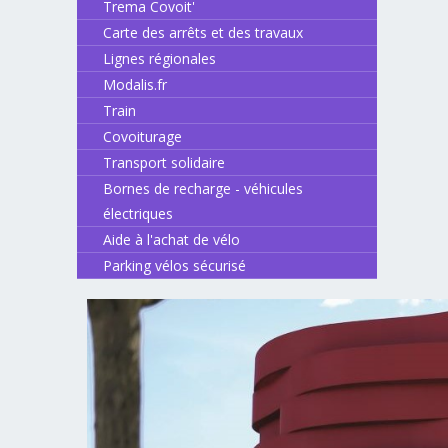
Trema Covoit'
Carte des arrêts et des travaux
Lignes régionales
Modalis.fr
Train
Covoiturage
Transport solidaire
Bornes de recharge - véhicules
électriques
Aide à l'achat de vélo
Parking vélos sécurisé