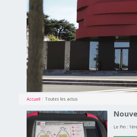
Accueil
/
Toutes les actus
Nouv
Le Pin : 1è