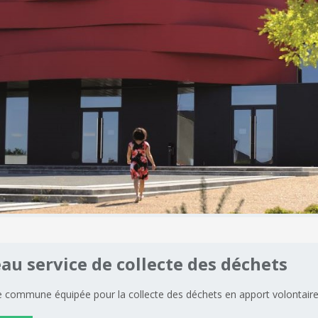
eau
service
de
collecte
des
déchets
re commune équipée pour la collecte des déchets en apport volontaire