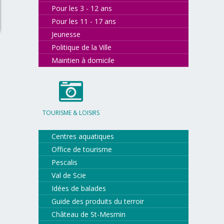
Pour les 3 - 12 ans
Pour les 11 - 17 ans
Jeunesse
Politique de la Ville
Maintien à domicile
TOURISME & LOISIRS
Centres aquatiques
Office de tourisme
Pescalis
Val de Scie
Idées de balades
Guide des produits du terroir
Château de St-Mesmin