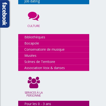
Job dating
CULTURE
Bibliothèques
Bocapole
Conservatoire de musique
Musées
Scènes de Territoire
Association Voix & danses
SERVICES À LA
PERSONNE
Pour les 0 - 3 ans