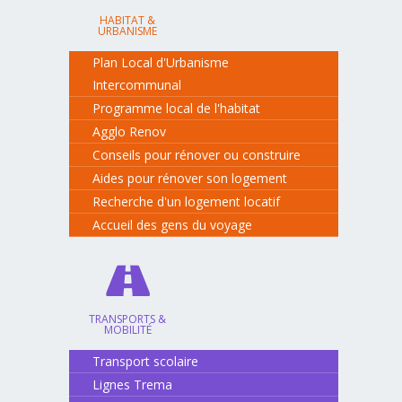
HABITAT &
URBANISME
Plan Local d'Urbanisme
Intercommunal
Programme local de l'habitat
Agglo Renov
Conseils pour rénover ou construire
Aides pour rénover son logement
Recherche d'un logement locatif
Accueil des gens du voyage
TRANSPORTS &
MOBILITÉ
Transport scolaire
Lignes Trema