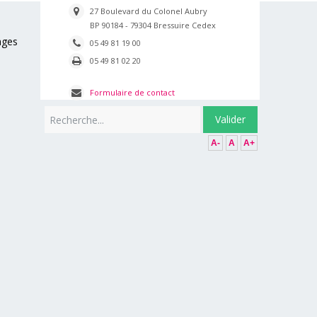
27 Boulevard du Colonel Aubry
BP 90184 - 79304 Bressuire Cedex
ages
05 49 81 19 00
05 49 81 02 20
Formulaire de contact
Rechercher
Valider
A-
A
A+