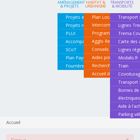
AMÉNAGEMENT
HABITAT &
TRANSPORTS
& PROJETS
URBANISME
& MOBILITÉ
Projets en cours
Plan Local d'Urbanisme
Transport 
Intercommunal
Projets réalisés
Lignes Tr
Programme local de l'ha
PLUI
Trema Cov
Agglo Renov
Accompagnement de projets
Carte des 
Conseils pour rénover o
SCoT
Lignes rég
Aides pour rénover so
Plan Paysage
Modalis.fr
Recherche d'un logemen
Fourrière animale
Train
Accueil des gens du vo
Covoitura
Transport 
Bornes de 
électrique
Aide à l'ac
Parking vé
Accueil
×