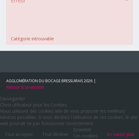
Erreur
Catégorie introuvable
AGGLOMÉRATION DU BOCAGE BRESSUIRAIS
2026
Retour à la version
Sauvegarder
Choix utilisateur pour les Cookies
Nous utilisons des cookies afin de vous proposer les meilleurs
services possibles. Si vous déclinez l'utilisation de ces cookies, le site
web pourrait ne pas fonctionner correctement.
Essentiel
Tout accepter
Tout décliner
En savoir plus
Ces cookies