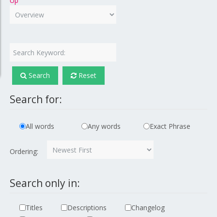
Up
Search Keyword:
Search
Reset
Search for:
All words
Any words
Exact Phrase
Ordering:
Search only in:
Titles
Descriptions
Changelog