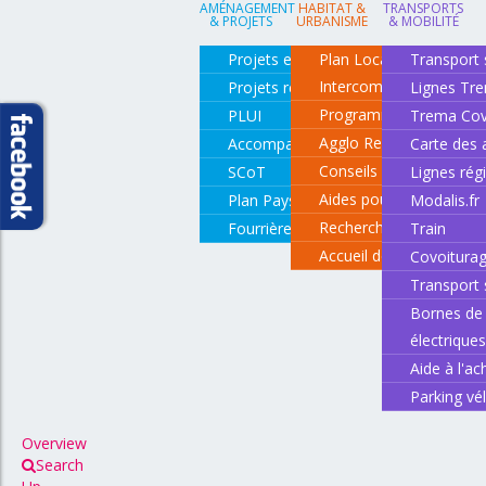
AMÉNAGEMENT
HABITAT &
TRANSPORTS
& PROJETS
URBANISME
& MOBILITÉ
Projets en cours
Plan Local d'Urbanisme
Transport 
Intercommunal
Projets réalisés
Lignes Tr
Programme local de l'ha
PLUI
Trema Cov
Agglo Renov
Accompagnement de projets
Carte des 
Conseils pour rénover o
SCoT
Lignes rég
Aides pour rénover so
Plan Paysage
Modalis.fr
Recherche d'un logemen
Fourrière animale
Train
Accueil des gens du vo
Covoitura
Transport 
Bornes de 
électrique
Aide à l'ac
Parking vé
Overview
Search