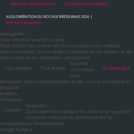
Mentions d'information
Données personnelles
AGGLOMÉRATION DU BOCAGE BRESSUIRAIS
2026
Retour à la version
Sauvegarder
Choix utilisateur pour les Cookies
Nous utilisons des cookies afin de vous proposer les meilleurs
services possibles. Si vous déclinez l'utilisation de ces cookies, le site
web pourrait ne pas fonctionner correctement.
Essentiel
Tout accepter
Tout décliner
En savoir plus
Ces cookies
sont
nécessaires au bon fonctionnement du site, vous ne pouvez pas les
désactiver.
Analytics
Frenquency
Analytique
Accepter
Outils utilisés pour analyser les données de navigation
et mesurer l'efficacité du site internet afin de
comprendre son fonctionnement.
Google Analytics