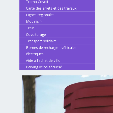
Trema Covoit'
Carte des arrêts et des travaux
Lignes régionales
Modalis.fr
Train
Covoiturage
Transport solidaire
Bornes de recharge - véhicules
électriques
Aide à l'achat de vélo
Parking vélos sécurisé