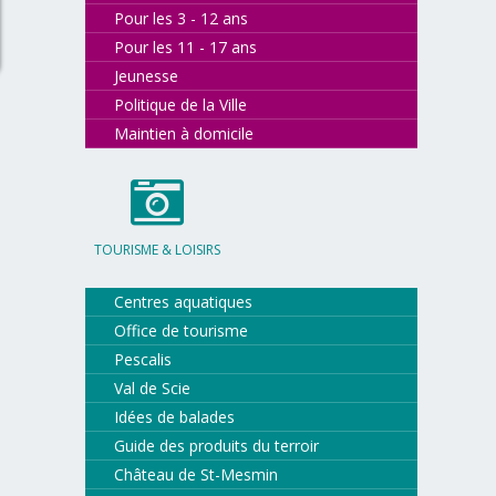
Pour les 3 - 12 ans
Pour les 11 - 17 ans
Jeunesse
Politique de la Ville
Maintien à domicile
TOURISME & LOISIRS
Centres aquatiques
Office de tourisme
Pescalis
Val de Scie
Idées de balades
Guide des produits du terroir
Château de St-Mesmin