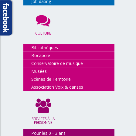
Job dating
CULTURE
Bibliothèques
Bocapole
Conservatoire de musique
Musées
Scènes de Territoire
Association Voix & danses
SERVICES À LA
PERSONNE
Pour les 0 - 3 ans