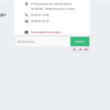
27 Boulevard du Colonel Aubry
BP 90184 - 79304 Bressuire Cedex
ages
05 49 81 19 00
05 49 81 02 20
Formulaire de contact
Rechercher
Valider
A-
A
A+