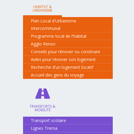
HABITAT &
URBANISME
Plan Local d'Urbanisme
Intercommunal
Programme local de l'habitat
Agglo Renov
Conseils pour rénover ou construire
Aides pour rénover son logement
Recherche d'un logement locatif
Accueil des gens du voyage
TRANSPORTS &
MOBILITÉ
Transport scolaire
Lignes Trema