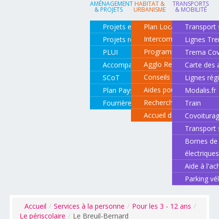
AMÉNAGEMENT
HABITAT &
TRANSPORTS
& PROJETS
URBANISME
& MOBILITÉ
Projets en cours
Plan Local d'Urbanisme
Transport 
Intercommunal
Projets réalisés
Lignes Tr
Programme local de l'ha
PLUI
Trema Cov
Agglo Renov
Accompagnement de projets
Carte des 
Conseils pour rénover o
SCoT
Lignes rég
Aides pour rénover so
Plan Paysage
Modalis.fr
Recherche d'un logemen
Fourrière animale
Train
Accueil des gens du vo
Covoitura
Transport 
Bornes de 
électrique
Aide à l'ac
Parking vé
Accueil
/
Services à la personne
/
Pour les 3 - 12 ans
/
Le périscolaire
/
Le Breuil-Bernard