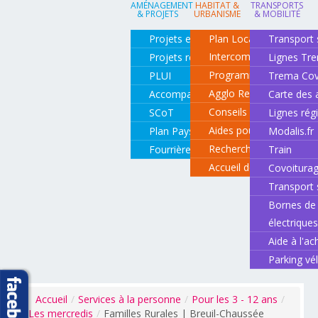
AMÉNAGEMENT
HABITAT &
TRANSPORTS
& PROJETS
URBANISME
& MOBILITÉ
Projets en cours
Plan Local d'Urbanisme
Transport 
Intercommunal
Projets réalisés
Lignes Tr
Programme local de l'ha
PLUI
Trema Cov
Agglo Renov
Accompagnement de projets
Carte des 
Conseils pour rénover o
SCoT
Lignes rég
Aides pour rénover so
Plan Paysage
Modalis.fr
Recherche d'un logemen
Fourrière animale
Train
Accueil des gens du vo
Covoitura
Transport 
Bornes de 
électrique
Aide à l'ac
Parking vé
Accueil
/
Services à la personne
/
Pour les 3 - 12 ans
/
Les mercredis
/
Familles Rurales | Breuil-Chaussée