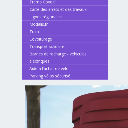
Trema Covoit'
Carte des arrêts et des travaux
Lignes régionales
Modalis.fr
Train
Covoiturage
Transport solidaire
Bornes de recharge - véhicules
électriques
Aide à l'achat de vélo
Parking vélos sécurisé