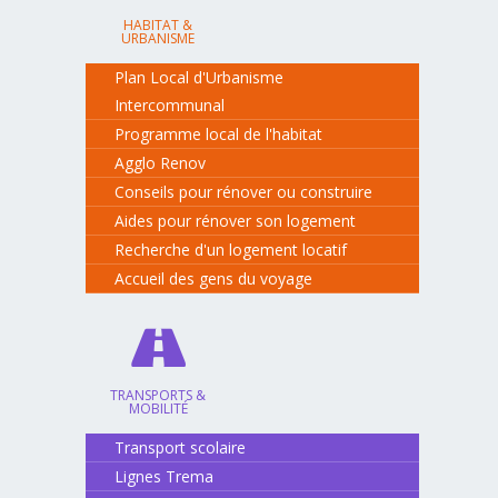
HABITAT &
URBANISME
Plan Local d'Urbanisme
Intercommunal
Programme local de l'habitat
Agglo Renov
Conseils pour rénover ou construire
Aides pour rénover son logement
Recherche d'un logement locatif
Accueil des gens du voyage
TRANSPORTS &
MOBILITÉ
Transport scolaire
Lignes Trema