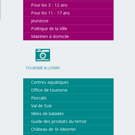
Pour les 3 - 12 ans
Pour les 11 - 17 ans
Jeunesse
Politique de la Ville
Maintien à domicile
TOURISME & LOISIRS
Centres aquatiques
Office de tourisme
Pescalis
Val de Scie
Idées de balades
Guide des produits du terroir
Château de St-Mesmin