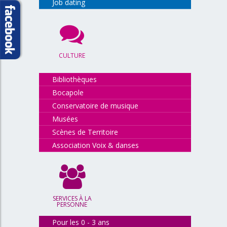
Job dating
CULTURE
Bibliothèques
Bocapole
Conservatoire de musique
Musées
Scènes de Territoire
Association Voix & danses
SERVICES À LA
PERSONNE
Pour les 0 - 3 ans