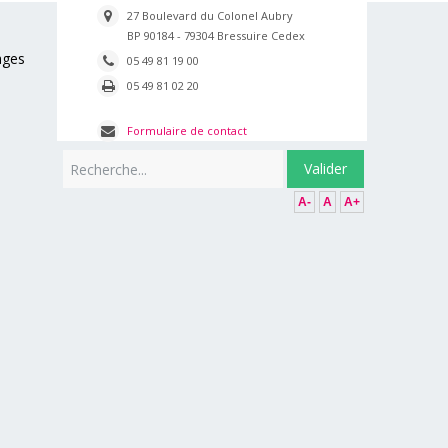
27 Boulevard du Colonel Aubry
BP 90184 - 79304 Bressuire Cedex
ages
05 49 81 19 00
05 49 81 02 20
Formulaire de contact
Rechercher
Valider
A-
A
A+