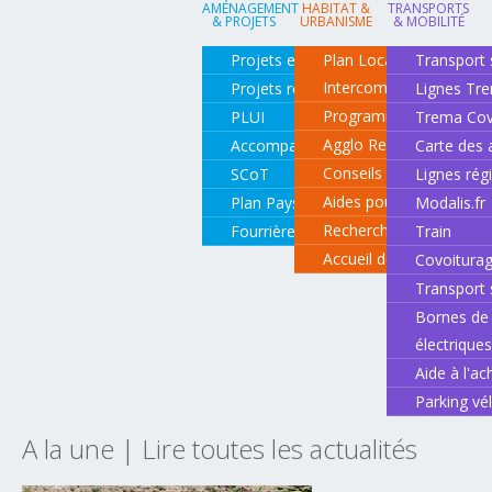
AMÉNAGEMENT
HABITAT &
TRANSPORTS
& PROJETS
URBANISME
& MOBILITÉ
Projets en cours
Plan Local d'Urbanisme
Transport 
Intercommunal
Projets réalisés
Lignes Tr
Programme local de l'ha
PLUI
Trema Cov
Agglo Renov
Accompagnement de projets
Carte des 
Conseils pour rénover o
SCoT
Lignes rég
Aides pour rénover so
Plan Paysage
Modalis.fr
Recherche d'un logemen
Fourrière animale
Train
Accueil des gens du vo
Covoitura
Transport 
Bornes de 
électrique
Aide à l'ac
Parking vé
A la une | Lire toutes les actualités