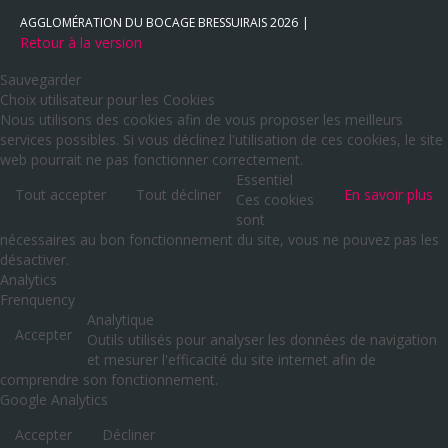
AGGLOMÉRATION DU BOCAGE BRESSUIRAIS
2026
Retour à la version
Sauvegarder
Choix utilisateur pour les Cookies
Nous utilisons des cookies afin de vous proposer les meilleurs
services possibles. Si vous déclinez l'utilisation de ces cookies, le site
web pourrait ne pas fonctionner correctement.
Essentiel
Tout accepter
Tout décliner
En savoir plus
Ces cookies
sont
nécessaires au bon fonctionnement du site, vous ne pouvez pas les
désactiver.
Analytics
Frenquency
Analytique
Accepter
Outils utilisés pour analyser les données de navigation
et mesurer l'efficacité du site internet afin de
comprendre son fonctionnement.
Google Analytics
Accepter
Décliner