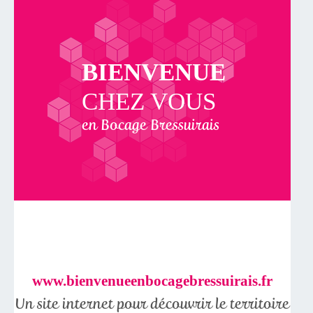
BIENVENUE
CHEZ VOUS
en Bocage Bressuirais
www.bienvenueenbocagebressuirais.fr
Un site internet pour découvrir le territoire