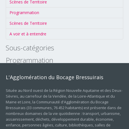
Scènes de Territoire
Programmation
Scènes de Territoire
A voir et à entendre
Sous-catégories
Programmation
L'Agglomération
du
Bocage
Bressuirais
Située au Nord ouest de la Région Nouvelle Aquitaine et des Deux-
Sèvres, au carrefour de la Vendée, de la Loire-Atlantique et du
Maine et Loire, la Communauté d'Agglomération du Bocage
Bressuirais (33 communes, 76 452 habitants) est présente dans de
nombreux domaines de la vie quotidienne : transport, urbanisme,
assainissement, déchets, développement durable, économie,
enfance, personnes âgées, culture, bibliothèques, salles de