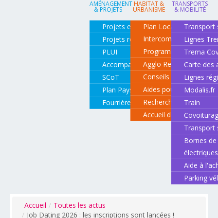
AMÉNAGEMENT
HABITAT &
TRANSPORTS
& PROJETS
URBANISME
& MOBILITÉ
Projets en cours
Plan Local d'Urbanisme
Transport 
Intercommunal
Projets réalisés
Lignes Tr
Programme local de l'ha
PLUI
Trema Cov
Agglo Renov
Accompagnement de projets
Carte des 
Conseils pour rénover o
SCoT
Lignes rég
Aides pour rénover so
Plan Paysage
Modalis.fr
Recherche d'un logemen
Fourrière animale
Train
Accueil des gens du vo
Covoitura
Transport 
Bornes de 
électrique
Aide à l'ac
Parking vé
Accueil
/
Toutes les actus
/
Job Dating 2026 : les inscriptions sont lancées !