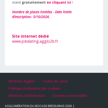
stand
gratuitement
en cliquant ici
!
Nombre de places limitées - Date limite
d’inscription :
5
/10/202
6
.
Site internet dédié
www.jobdating.agglo2b.fr
Mentions légales
Toutes les actus
Politique d'utilisation des cookies
Mentions d'information
Données personnelles
AGGLOMÉRATION DU BOCAGE BRESSUIRAIS
2026