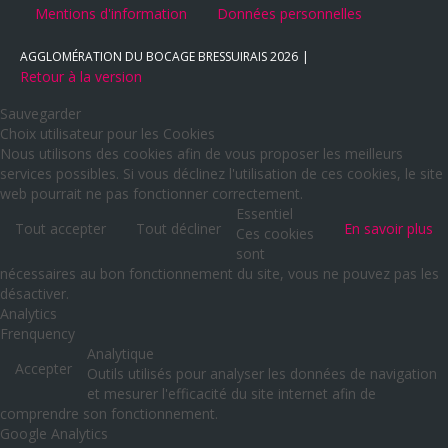
Mentions d'information
Données personnelles
AGGLOMÉRATION DU BOCAGE BRESSUIRAIS
2026
Retour à la version
Sauvegarder
Choix utilisateur pour les Cookies
Nous utilisons des cookies afin de vous proposer les meilleurs
services possibles. Si vous déclinez l'utilisation de ces cookies, le site
web pourrait ne pas fonctionner correctement.
Essentiel
Tout accepter
Tout décliner
En savoir plus
Ces cookies
sont
nécessaires au bon fonctionnement du site, vous ne pouvez pas les
désactiver.
Analytics
Frenquency
Analytique
Accepter
Outils utilisés pour analyser les données de navigation
et mesurer l'efficacité du site internet afin de
comprendre son fonctionnement.
Google Analytics