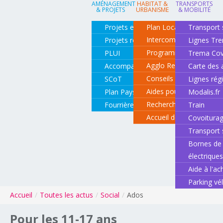
AMÉNAGEMENT
HABITAT &
TRANSPORTS
& PROJETS
URBANISME
& MOBILITÉ
Projets en cours
Plan Local d'Urbanisme
Transport 
Intercommunal
Projets réalisés
Lignes Tr
Programme local de l'ha
PLUI
Trema Cov
Agglo Renov
Accompagnement de projets
Carte des 
Conseils pour rénover o
SCoT
Lignes rég
Aides pour rénover so
Plan Paysage
Modalis.fr
Recherche d'un logemen
Fourrière animale
Train
Accueil des gens du vo
Covoitura
Transport 
Bornes de 
électrique
Aide à l'ac
Parking vé
Accueil
/
Toutes les actus
/
Social
/
Ados
Pour
les
11-17
ans