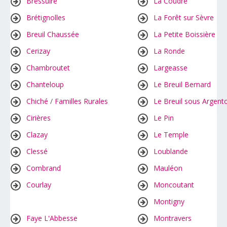
Bressuire
La Coudre
Brétignolles
La Forêt sur Sèvre
Breuil Chaussée
La Petite Boissière
Cerizay
La Ronde
Chambroutet
Largeasse
Chanteloup
Le Breuil Bernard
Chiché
/
Familles Rurales
Le Breuil sous Argent
Cirières
Le Pin
Clazay
Le Temple
Clessé
Loublande
Combrand
Mauléon
Courlay
Moncoutant
Montigny
Faye L'Abbesse
Montravers