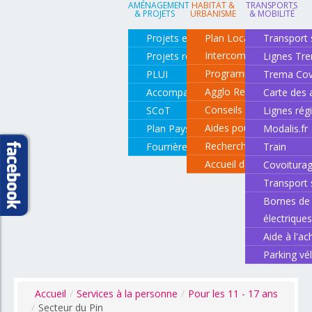
AMÉNAGEMENT
HABITAT &
TRANSPORTS
& PROJETS
URBANISME
& MOBILITÉ
Projets en cours
Plan Local d'Urbanisme
Transport 
Intercommunal
Projets réalisés
Lignes Tr
Programme local de l'ha
PLUI
Trema Cov
Agglo Renov
Accompagnement de projets
Carte des 
Conseils pour rénover o
SCoT
Lignes rég
Aides pour rénover so
Plan Paysage
Modalis.fr
Recherche d'un logemen
Fourrière animale
Train
Accueil des gens du vo
Covoitura
Transport 
Bornes de 
électrique
Aide à l'ac
Parking vé
Accueil
/
Services à la personne
/
Pour les 11 - 17 ans
/
Secteur du Pin