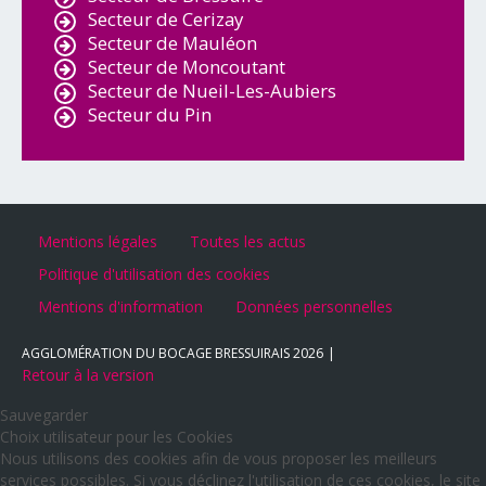
Secteur de Cerizay
Secteur de Mauléon
Secteur de Moncoutant
Secteur de Nueil-Les-Aubiers
Secteur du Pin
Mentions légales
Toutes les actus
Politique d'utilisation des cookies
Mentions d'information
Données personnelles
AGGLOMÉRATION DU BOCAGE BRESSUIRAIS
2026
Retour à la version
Sauvegarder
Choix utilisateur pour les Cookies
Nous utilisons des cookies afin de vous proposer les meilleurs
services possibles. Si vous déclinez l'utilisation de ces cookies, le site