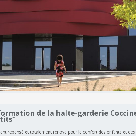
formation
de
la
halte-garderie
Coccin
tits”
nt repensé et totalement rénové pour le confort des enfants et des