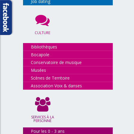
Job dating
CULTURE
Bibliothèques
Bocapole
Conservatoire de musique
Musées
Scènes de Territoire
Association Voix & danses
SERVICES À LA
PERSONNE
Pour les 0 - 3 ans