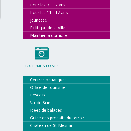
Pour les 3 - 12 ans
Pour les 11 - 17 ans
Jeunesse
Politique de la Ville
Maintien à domicile
TOURISME & LOISIRS
Centres aquatiques
Office de tourisme
Pescalis
Val de Scie
Idées de balades
Guide des produits du terroir
Château de St-Mesmin