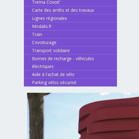
Trema Covoit'
Carte des arrêts et des travaux
Lignes régionales
Modalis.fr
Train
Covoiturage
Transport solidaire
Bornes de recharge - véhicules
électriques
Aide à l'achat de vélo
Parking vélos sécurisé