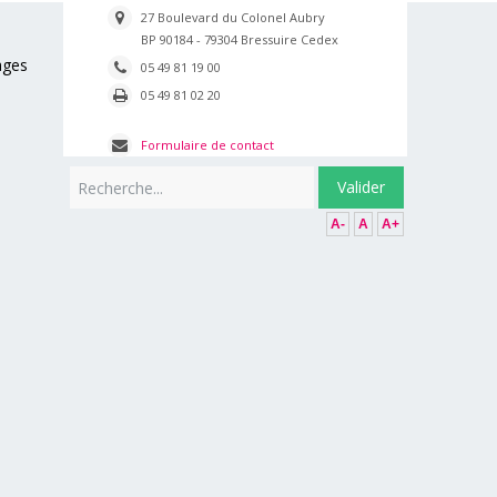
27 Boulevard du Colonel Aubry
BP 90184 - 79304 Bressuire Cedex
ages
05 49 81 19 00
05 49 81 02 20
Formulaire de contact
Rechercher
Valider
A-
A
A+