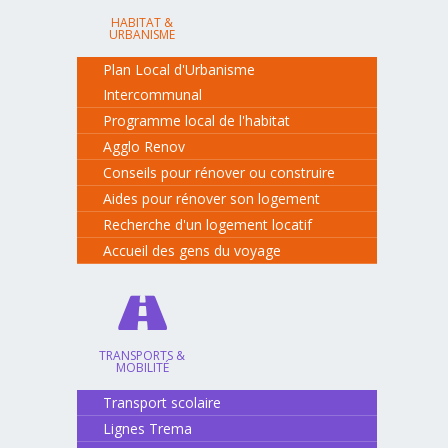
HABITAT &
URBANISME
Plan Local d'Urbanisme
Intercommunal
Programme local de l'habitat
Agglo Renov
Conseils pour rénover ou construire
Aides pour rénover son logement
Recherche d'un logement locatif
Accueil des gens du voyage
TRANSPORTS &
MOBILITÉ
Transport scolaire
Lignes Trema