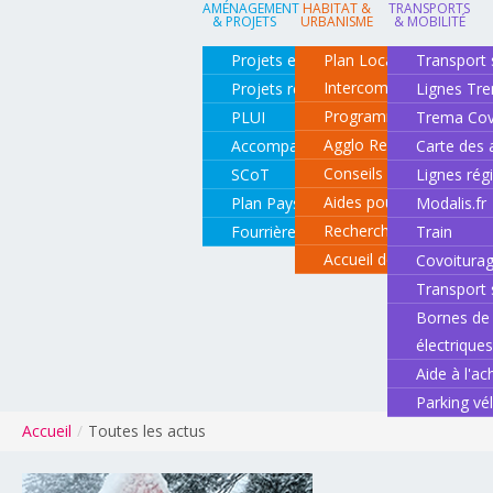
AMÉNAGEMENT
HABITAT &
TRANSPORTS
& PROJETS
URBANISME
& MOBILITÉ
Projets en cours
Plan Local d'Urbanisme
Transport 
Intercommunal
Projets réalisés
Lignes Tr
Programme local de l'ha
PLUI
Trema Cov
Agglo Renov
Accompagnement de projets
Carte des 
Conseils pour rénover o
SCoT
Lignes rég
Aides pour rénover so
Plan Paysage
Modalis.fr
Recherche d'un logemen
Fourrière animale
Train
Accueil des gens du vo
Covoitura
Transport 
Bornes de 
électrique
Aide à l'ac
Parking vé
Accueil
/
Toutes les actus