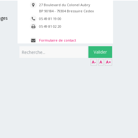
27 Boulevard du Colonel Aubry
BP 90184 - 79304 Bressuire Cedex
ages
05 49 81 19 00
05 49 81 02 20
Formulaire de contact
Rechercher
Valider
A-
A
A+