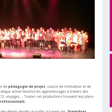
he de
pédagogie de projet
, source de motivation et de
pratique active favorise les apprentissages à travers des
, CD, voyages…. Toutes ces productions trouvent leur place
rofessionnels
.
des élèves devant un public à travers les "
Premières