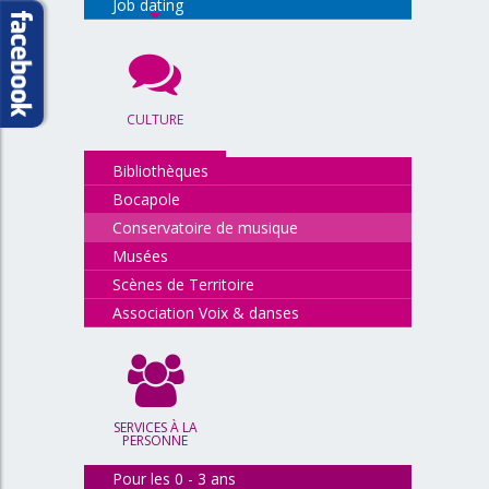
Job dating
CULTURE
Bibliothèques
Bocapole
Conservatoire de musique
Musées
Scènes de Territoire
Association Voix & danses
SERVICES À LA
PERSONNE
Pour les 0 - 3 ans