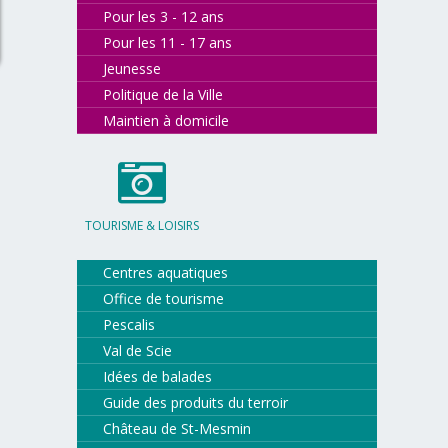
Pour les 3 - 12 ans
Pour les 11 - 17 ans
Jeunesse
Politique de la Ville
Maintien à domicile
TOURISME & LOISIRS
Centres aquatiques
Office de tourisme
Pescalis
Val de Scie
Idées de balades
Guide des produits du terroir
Château de St-Mesmin