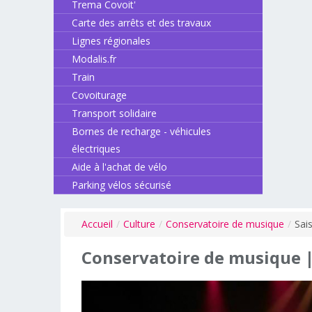
Trema Covoit'
Carte des arrêts et des travaux
Lignes régionales
Modalis.fr
Train
Covoiturage
Transport solidaire
Bornes de recharge - véhicules
électriques
Aide à l'achat de vélo
Parking vélos sécurisé
Accueil
/
Culture
/
Conservatoire de musique
/
Sai
Conservatoire
de
musique