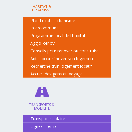
HABITAT &
URBANISME
Plan Local d'Urbanisme
Intercommunal
Programme local de l'habitat
Agglo Renov
Conseils pour rénover ou construire
Aides pour rénover son logement
Recherche d'un logement locatif
Accueil des gens du voyage
TRANSPORTS &
MOBILITÉ
Transport scolaire
Lignes Trema