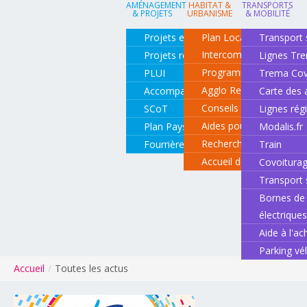
AMÉNAGEMENT
HABITAT &
TRANSPORTS
& PROJETS
URBANISME
& MOBILITÉ
Projets en cours
Plan Local d'Urbanisme
Transport 
Intercommunal
Projets réalisés
Lignes Tr
Programme local de l'ha
PLUI
Trema Cov
Agglo Renov
Accompagnement de projets
Carte des 
Conseils pour rénover o
SCoT
Lignes rég
Aides pour rénover so
Plan Paysage
Modalis.fr
Recherche d'un logemen
Fourrière animale
Train
Accueil des gens du vo
Covoitura
Transport 
Bornes de 
électrique
Aide à l'ac
Parking vé
Accueil
/
Toutes les actus