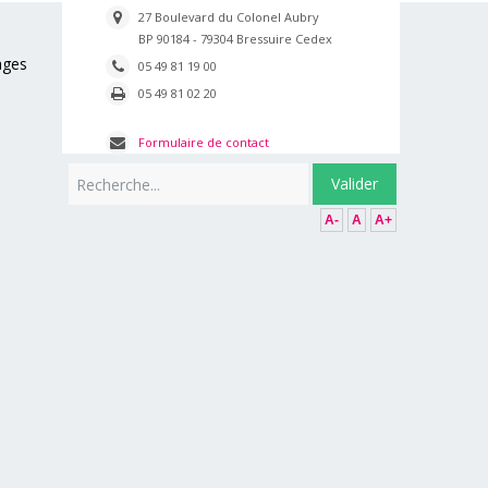
27 Boulevard du Colonel Aubry
BP 90184 - 79304 Bressuire Cedex
ages
05 49 81 19 00
05 49 81 02 20
Formulaire de contact
Rechercher
Valider
A-
A
A+