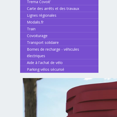
Trema Covoit'
Carte des arrêts et des travaux
Lignes régionales
Modalis.fr
Train
Covoiturage
Transport solidaire
Bornes de recharge - véhicules
électriques
Aide à l'achat de vélo
Parking vélos sécurisé