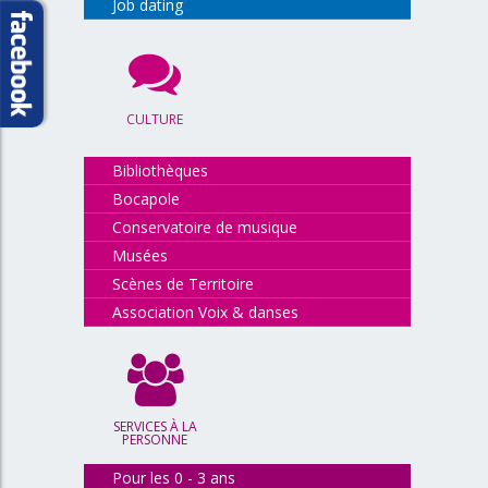
Job dating
CULTURE
Bibliothèques
Bocapole
Conservatoire de musique
Musées
Scènes de Territoire
Association Voix & danses
SERVICES À LA
PERSONNE
Pour les 0 - 3 ans