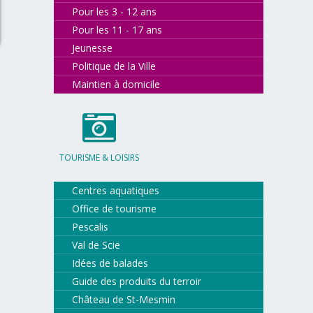
Pour les 3 - 12 ans
Pour les 11 - 17 ans
Jeunesse
Politique de la Ville
Maintien à domicile
TOURISME & LOISIRS
Centres aquatiques
Office de tourisme
Pescalis
Val de Scie
Idées de balades
Guide des produits du terroir
Château de St-Mesmin