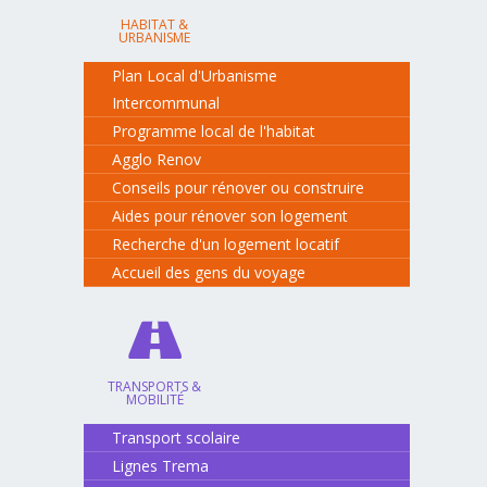
HABITAT &
URBANISME
Plan Local d'Urbanisme
Intercommunal
Programme local de l'habitat
Agglo Renov
Conseils pour rénover ou construire
Aides pour rénover son logement
Recherche d'un logement locatif
Accueil des gens du voyage
TRANSPORTS &
MOBILITÉ
Transport scolaire
Lignes Trema