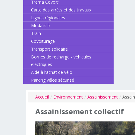
Trema Covoit'
Carte des arrêts et des travaux
Lignes régionales
Modalis.fr
Train
Covoiturage
Transport solidaire
Bornes de recharge - véhicules
électriques
Aide à l'achat de vélo
Parking vélos sécurisé
Accueil
/
Environnement
/
Assainissement
/
Assain
Assainissement
collectif