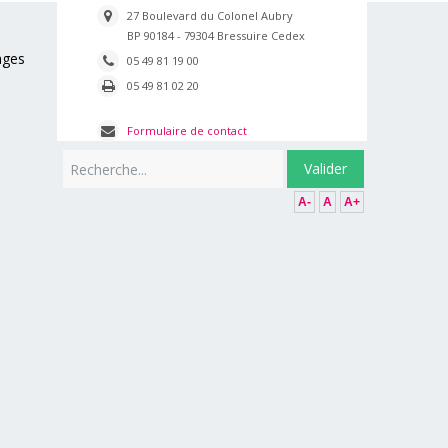
27 Boulevard du Colonel Aubry
BP 90184 - 79304 Bressuire Cedex
ages
05 49 81 19 00
05 49 81 02 20
Formulaire de contact
Rechercher
Valider
A-
A
A+