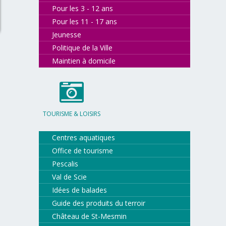
Pour les 3 - 12 ans
Pour les 11 - 17 ans
Jeunesse
Politique de la Ville
Maintien à domicile
TOURISME & LOISIRS
Centres aquatiques
Office de tourisme
Pescalis
Val de Scie
Idées de balades
Guide des produits du terroir
Château de St-Mesmin