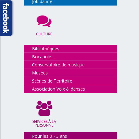
Job dating
CULTURE
Bibliothèques
Bocapole
Conservatoire de musique
Musées
Scènes de Territoire
Association Voix & danses
SERVICES À LA
PERSONNE
Pour les 0 - 3 ans