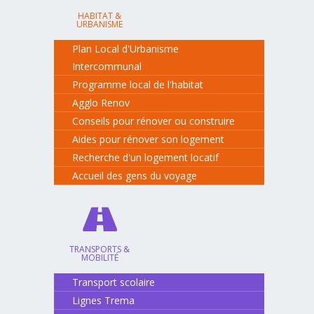
HABITAT &
URBANISME
Plan Local d'Urbanisme
Intercommunal
Programme local de l'habitat
Agglo Renov
Conseils pour rénover ou construire
Aides pour rénover son logement
Recherche d'un logement locatif
Accueil des gens du voyage
TRANSPORTS &
MOBILITÉ
Transport scolaire
Lignes Trema