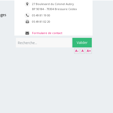
27 Boulevard du Colonel Aubry
BP 90184 - 79304 Bressuire Cedex
ages
05 49 81 19 00
05 49 81 02 20
Formulaire de contact
Rechercher
Valider
A-
A
A+