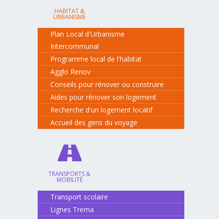
HABITAT &
URBANISME
Plan Local d'Urbanisme
Intercommunal
Programme local de l'habitat
Agglo Renov
Conseils pour rénover ou construire
Aides pour rénover son logement
Recherche d'un logement locatif
Accueil des gens du voyage
TRANSPORTS &
MOBILITÉ
Transport scolaire
Lignes Trema