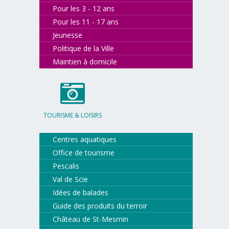
Pour les 3 - 12 ans
Pour les 11 - 17 ans
Jeunesse
Politique de la Ville
Maintien à domicile
TOURISME & LOISIRS
Centres aquatiques
Office de tourisme
Pescalis
Val de Scie
Idées de balades
Guide des produits du terroir
Château de St-Mesmin