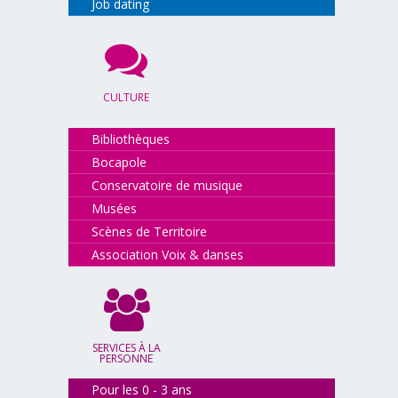
Job dating
CULTURE
Bibliothèques
Bocapole
Conservatoire de musique
Musées
Scènes de Territoire
Association Voix & danses
SERVICES À LA
PERSONNE
Pour les 0 - 3 ans