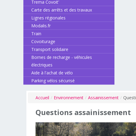
Trema Covoit'
Carte des arrêts et des travaux
Lignes régionales
Modalis.fr
Train
Covoiturage
Transport solidaire
Bornes de recharge - véhicules
électriques
Aide à l'achat de vélo
Parking vélos sécurisé
Accueil
/
Environnement
/
Assainissement
/
Quest
Questions
assainissement