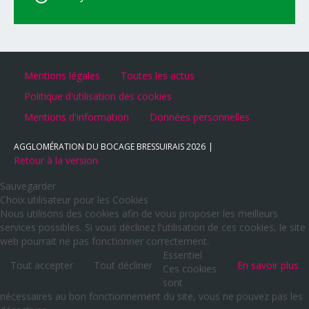
Mentions légales
Toutes les actus
Politique d'utilisation des cookies
Mentions d'information
Données personnelles
AGGLOMÉRATION DU BOCAGE BRESSUIRAIS
2026
Retour à la version
Sauvegarder
Choix utilisateur pour les Cookies
Nous utilisons des cookies afin de vous proposer les meilleurs
services possibles. Si vous déclinez l'utilisation de ces cookies, le site
web pourrait ne pas fonctionner correctement.
Essentiel
Tout accepter
Tout décliner
En savoir plus
Ces cookies
sont
nécessaires au bon fonctionnement du site, vous ne pouvez pas les