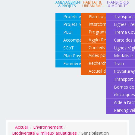
AMÉNAGEMENT
HABITAT &
TRANSPORTS
& PROJETS
URBANISME
& MOBILITÉ
Projets en cours
Plan Local d'Urbanisme
Transport 
Intercommunal
Projets réalisés
Lignes Tr
Programme local de l'ha
PLUI
Trema Cov
Agglo Renov
Accompagnement de projets
Carte des 
Conseils pour rénover o
SCoT
Lignes rég
Aides pour rénover so
Plan Paysage
Modalis.fr
Recherche d'un logemen
Fourrière animale
Train
Accueil des gens du vo
Covoitura
Transport 
Bornes de 
électrique
Aide à l'ac
Parking vé
Accueil
/
Environnement
/
Biodiversité & milieux aquatiques
/
Sensibilisation